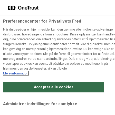
Grossister der forhandler vore
Søg
produkter
Gem dine favoritter!
Præferencecenter for Privatlivets Fred
Vores produkter forhandles kun via grossister - se herunder
Når du besøger en hjemmeside, kan den gemme eller indhente oplysninger 
hvilke:
din browser, hovedsagelig i form af cookies. Disse oplysninger kan handle
dig, dine præferencer, din enhed og anvendes ofte til at få hjemmesiden til a
Lad ikke en eneste opskrift gå tabt! Opret en profil nu og star
fungere korrekt. Oplysningerne identificerer normalt ikke dig direkte, men d
kan give dig en mere personlig hjemmesideoplevelse. Du kan vælge ikke at
din personlige samling af favoritopskrifter eller produkter.
AB
BC
Arctic
tillade visse typer cookies. Klik på de forskellige overskrifter for at finde ud 
Catering
Catering
mere og ændre i vores standardindstillinger. Du bør dog vide, at blokering a
Import
Bliv medlem af Odense Marcipan's professionelle fællesska
visse typer cookies kan eventuelt påvirke din oplevelse med henblik på
A/S
A/S
og få nem adgang til dine gemte opskrifter og produkter - nå
hjemmesiden og de tjenester, vi kan tilbyde.
som helst, hvor som helst.
Mere information
Condi
Dagrofa
Fullhouse
ApS
Foodservice
Accepter alle cookies
Log ind
Opret profil
Hørkram
INCO
L. C.
Foodservice
Cash
Lauritzen
Administrer indstillinger for samtykke
ODENSE for
A/S
&
A/S