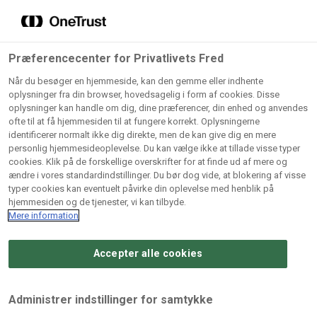
Grossister der forhandler
Søg
vores produkter
Gem dine favoritter!
Præferencecenter for Privatlivets Fred
Vores produkter forhandles kun via grossister - se
Når du besøger en hjemmeside, kan den gemme eller indhente
herunder hvilke:
oplysninger fra din browser, hovedsagelig i form af cookies. Disse
oplysninger kan handle om dig, dine præferencer, din enhed og anvendes
Lad ikke en eneste opskrift gå tabt! Opret en profil nu og
ofte til at få hjemmesiden til at fungere korrekt. Oplysningerne
identificerer normalt ikke dig direkte, men de kan give dig en mere
start din personlige samling af favoritopskrifter eller
AB
BC
Arctic
CB
personlig hjemmesideoplevelse. Du kan vælge ikke at tillade visse typer
produkter.
Catering
Catering
cookies. Klik på de forskellige overskrifter for at finde ud af mere og
Import
A/
ændre i vores standardindstillinger. Du bør dog vide, at blokering af visse
A/S
A/S
Bliv medlem af Odense Marcipan's professionelle
typer cookies kan eventuelt påvirke din oplevelse med henblik på
fællesskab og få nem adgang til dine gemte opskrifter og
hjemmesiden og de tjenester, vi kan tilbyde.
Gi
Condi
Dagrofa
produkter - når som helst, hvor som helst.
Mere information
Fullhouse
Ca
ApS
Foodservice
A/
Accepter alle cookies
Log ind
Opret profil
Hørkram
INCO
L. C.
Me
Foodservice
Cash
Lauritzen
Ho
Administrer indstillinger for samtykke
A/S
&
A/S
A/