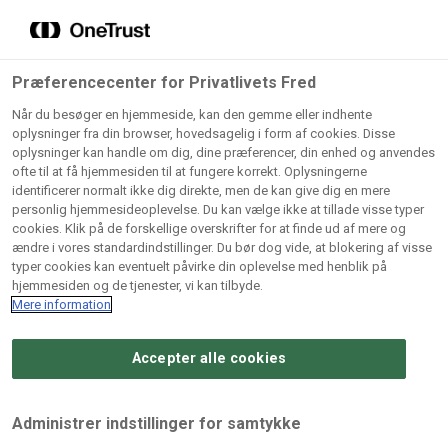
Grossister der forhandler
Søg
vores produkter
Gem dine favoritter!
Præferencecenter for Privatlivets Fred
Vores produkter forhandles kun via grossister - se
Når du besøger en hjemmeside, kan den gemme eller indhente
herunder hvilke:
oplysninger fra din browser, hovedsagelig i form af cookies. Disse
oplysninger kan handle om dig, dine præferencer, din enhed og anvendes
Lad ikke en eneste opskrift gå tabt! Opret en profil nu og
ofte til at få hjemmesiden til at fungere korrekt. Oplysningerne
identificerer normalt ikke dig direkte, men de kan give dig en mere
start din personlige samling af favoritopskrifter eller
AB
BC
Arctic
CB
personlig hjemmesideoplevelse. Du kan vælge ikke at tillade visse typer
produkter.
Catering
Catering
cookies. Klik på de forskellige overskrifter for at finde ud af mere og
Import
A/
ændre i vores standardindstillinger. Du bør dog vide, at blokering af visse
A/S
A/S
Bliv medlem af Odense Marcipan's professionelle
typer cookies kan eventuelt påvirke din oplevelse med henblik på
fællesskab og få nem adgang til dine gemte opskrifter og
hjemmesiden og de tjenester, vi kan tilbyde.
Gi
Condi
Dagrofa
produkter - når som helst, hvor som helst.
Mere information
Fullhouse
Ca
ApS
Foodservice
A/
Accepter alle cookies
Log ind
Opret profil
Hørkram
INCO
L. C.
Me
Foodservice
Cash
Lauritzen
Ho
Administrer indstillinger for samtykke
A/S
&
A/S
A/