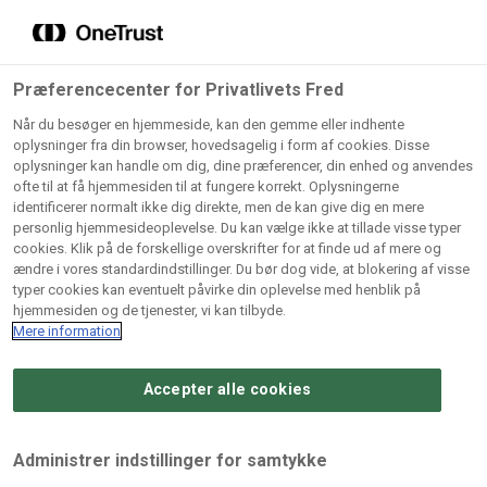
Grossister der forhandler
Søg
vores produkter
Gem dine favoritter!
Præferencecenter for Privatlivets Fred
Vores produkter forhandles kun via grossister - se
Når du besøger en hjemmeside, kan den gemme eller indhente
herunder hvilke:
oplysninger fra din browser, hovedsagelig i form af cookies. Disse
oplysninger kan handle om dig, dine præferencer, din enhed og anvendes
Lad ikke en eneste opskrift gå tabt! Opret en profil nu og
ofte til at få hjemmesiden til at fungere korrekt. Oplysningerne
identificerer normalt ikke dig direkte, men de kan give dig en mere
start din personlige samling af favoritopskrifter eller
AB
BC
Arctic
CB
personlig hjemmesideoplevelse. Du kan vælge ikke at tillade visse typer
produkter.
Catering
Catering
cookies. Klik på de forskellige overskrifter for at finde ud af mere og
Import
A/
ændre i vores standardindstillinger. Du bør dog vide, at blokering af visse
A/S
A/S
Bliv medlem af Odense Marcipan's professionelle
typer cookies kan eventuelt påvirke din oplevelse med henblik på
fællesskab og få nem adgang til dine gemte opskrifter og
hjemmesiden og de tjenester, vi kan tilbyde.
Gi
Condi
Dagrofa
produkter - når som helst, hvor som helst.
Mere information
Fullhouse
Ca
ApS
Foodservice
A/
Accepter alle cookies
Log ind
Opret profil
Hørkram
INCO
L. C.
Me
Foodservice
Cash
Lauritzen
Ho
Administrer indstillinger for samtykke
A/S
&
A/S
A/