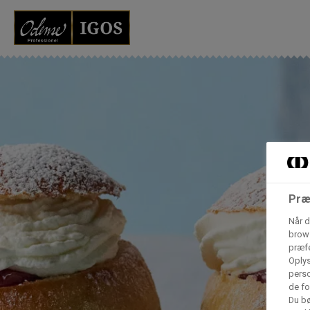
Grossister der for
Vores produkter forhandles kun via grossister - se heru
AB Catering A/S
Condi ApS
B
n
Præ
Når d
Hørkram Foodservice A/S
brows
præfe
Oplys
perso
Procater ApS
de fo
Du bø