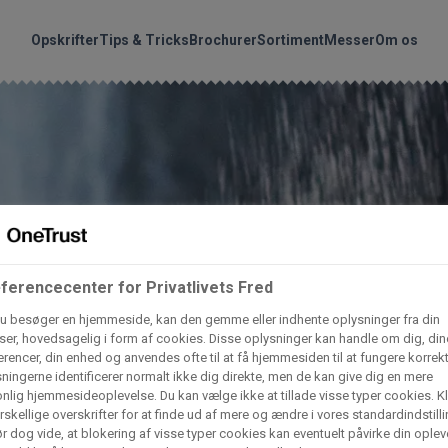
handler vores produkte
Søg
Opskrifter
Tips & Tricks
Brochurer
Sortiment
Messer
Om os
nder hvilke:
Gem dine favoritter!
Arctic Import
BC Catering A/S
Lad ikke en eneste opskrift gå tabt! Opret en profil nu og start di
personlige samling af favoritopskrifter eller produkter.
liv medlem af Odense Marcipan's professionelle fællesskab og 
Dagrofa Foodservice
Fullhouse
em adgang til dine gemte opskrifter og produkter - når som hels
ferencecenter for Privatlivets Fred
hvor som helst.
u besøger en hjemmeside, kan den gemme eller indhente oplysninger fra din
INCO Cash & Carry
L. C. Lauritzen A/
er, hovedsagelig i form af cookies. Disse oplysninger kan handle om dig, din
rencer, din enhed og anvendes ofte til at få hjemmesiden til at fungere korrekt
Log ind
Opret profil
ningerne identificerer normalt ikke dig direkte, men de kan give dig en mere
nlig hjemmesideoplevelse. Du kan vælge ikke at tillade visse typer cookies. Kl
Vaffelexpressen
Vaffelgrossisten
rskellige overskrifter for at finde ud af mere og ændre i vores standardindstilli
r dog vide, at blokering af visse typer cookies kan eventuelt påvirke din oplev