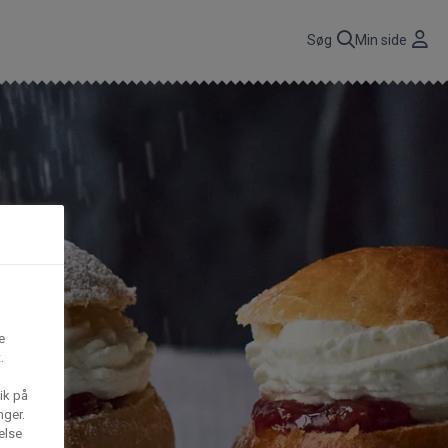
r
Søg
Min side
CBP A/S
n
få
Gima Catering A/S
t,
S
Mega House A/S
e
.
ik på
Waffle Barons
nger.
else