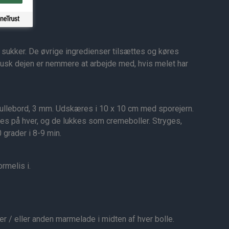
du
ukker. De øvrige ingredienser tilsættes og køres
Husk dejen er nemmere at arbejde med, hvis melet har
rullebord, 3 mm. Udskæres i 10 x 10 cm med sporejern.
s på hver, og de lukkes som cremeboller. Stryges,
grader i 8-9 min.
ormelis i.
r / eller anden marmelade i midten af hver bolle.