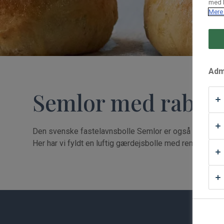
med h
Mere 
Waffle Supply
Admi
Semlor med rabarb
Den svenske fastelavnsbolle Semlor er også blevet p
Her har vi fyldt en luftig gærdejsbolle med remonce, ra