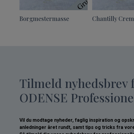
Borgmestermasse
Chantilly Cre
Tilmeld nyhedsbrev 
ODENSE Professione
Vil du modtage nyheder, faglig inspiration og opskrif
anledninger året rundt, samt tips og tricks fra vo