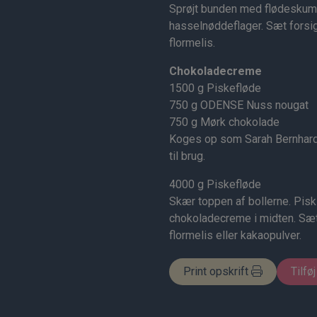
Sprøjt bunden med flødeskum 
hasselnøddeflager. Sæt forsig
flormelis.
Chokoladecreme
1500 g Piskefløde
750 g ODENSE Nuss nougat
750 g Mørk chokolade
Koges op som Sarah Bernhard c
til brug.
4000 g Piskefløde
Skær toppen af bollerne. Pisk 
chokoladecreme i midten. Sæt 
flormelis eller kakaopulver.
Print opskrift
Tilføj