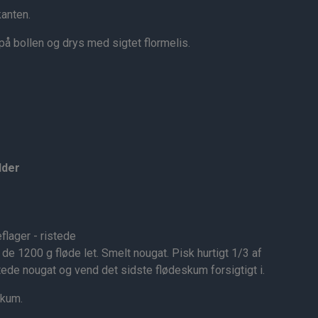
kanten.
på bollen og drys med sigtet flormelis.
dder
ager - ristede
de 1200 g fløde let. Smelt nougat. Pisk hurtigt 1/3 af
e nougat og vend det sidste flødeskum forsigtigt i.
skum.