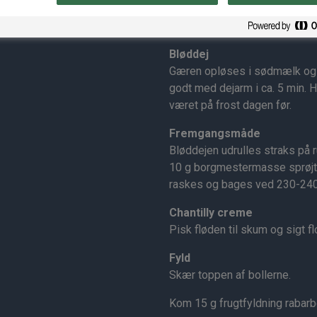
Sådan gør 
Bløddej
Gæren opløses i sødmælk og s
godt med dejarm i ca. 5 min. 
været på frost dagen før.
Fremgangsmåde
Bløddejen udrulles straks på 
10 g borgmestermasse sprøjte
raskes og bages ved 230-240 
Chantilly creme
Pisk fløden til skum og sigt fl
Fyld
Skær toppen af bollerne.
Kom 15 g frugtfyldning rabarbe