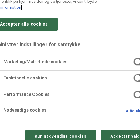
enblik på hjemmesiden og de tjenester, vi kan tilbyde.
information
Accepter alle cookies
nistrer indstillinger for samtykke
er, remonce og crem
Marketing/Målrettede cookies
Funktionelle cookies
opulær i Danmark.
barber og Chantilly creme.
Performance Cookies
Nødvendige cookies
Altid a
Kun nødvendige cookies
Accepter valg