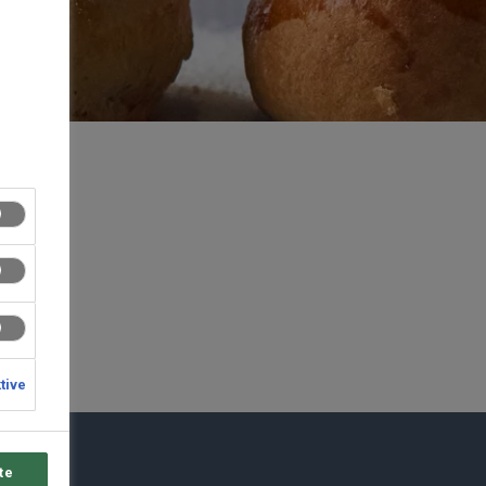
e
ktive
te