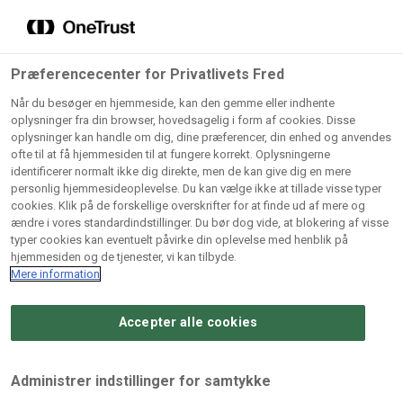
Grossister der forhandler
Søg
vores produkter
Gem dine favoritter!
Præferencecenter for Privatlivets Fred
Vores produkter forhandles kun via grossister - se
Når du besøger en hjemmeside, kan den gemme eller indhente
herunder hvilke:
oplysninger fra din browser, hovedsagelig i form af cookies. Disse
oplysninger kan handle om dig, dine præferencer, din enhed og anvendes
Lad ikke en eneste opskrift gå tabt! Opret en profil nu og
ofte til at få hjemmesiden til at fungere korrekt. Oplysningerne
identificerer normalt ikke dig direkte, men de kan give dig en mere
start din personlige samling af favoritopskrifter eller
AB
BC
Arctic
CB
personlig hjemmesideoplevelse. Du kan vælge ikke at tillade visse typer
produkter.
Catering
Catering
cookies. Klik på de forskellige overskrifter for at finde ud af mere og
Import
A/
ændre i vores standardindstillinger. Du bør dog vide, at blokering af visse
A/S
A/S
Bliv medlem af Odense Marcipan's professionelle
typer cookies kan eventuelt påvirke din oplevelse med henblik på
fællesskab og få nem adgang til dine gemte opskrifter og
hjemmesiden og de tjenester, vi kan tilbyde.
Gi
Condi
Dagrofa
produkter - når som helst, hvor som helst.
Mere information
Fullhouse
Ca
ApS
Foodservice
A/
Accepter alle cookies
Log ind
Opret profil
Hørkram
INCO
L. C.
Me
Foodservice
Cash
Lauritzen
Ho
Administrer indstillinger for samtykke
A/S
&
A/S
A/