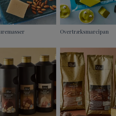
uremasser
Overtræksmarcipan