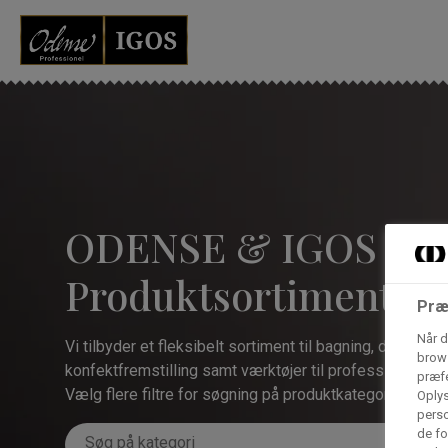
Grossister der for
Vores produkter forhandles kun via grossister - se heru
AB Catering A/S
ODENSE & IGOS -
Condi ApS
B
n
Produktsortiment
Præ
Hørkram Foodservice A/S
Når d
Vi tilbyder et fleksibelt sortiment til bagning, dessert- 
brows
konfektfremstilling samt værktøjer til professionelle.
præfe
Vælg flere filtre for søgning på produktkategorier.
Oplys
Procater ApS
perso
de fo