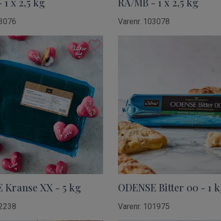
 1 x 2,5 kg
RA/MB - 1 x 2,5 kg
03076
Varenr. 103078
Kranse XX - 5 kg
ODENSE Bitter 00 - 1 
02238
Varenr. 101975