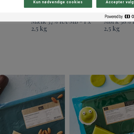
Kun nødvendige cookies
Accepter valg
 á la DK
ODENSE Chokolade
ODENSE C
Mælk 37% RA/MB - 1 x
Mørk 58% R
2,5 kg
2,5 kg