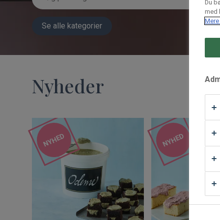
Du bø
med h
Waffle Supply
Mere 
Se alle kategorier
Nyheder
Admi
NYHED
NYHED