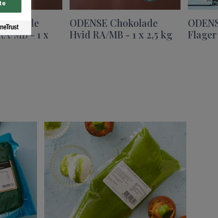
te
hokolade
ODENSE Chokolade
ODENS
A/MB - 1 x
Hvid RA/MB - 1 x 2,5 kg
Flager 