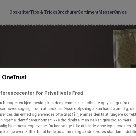
handler vores produkte
Søg
Opskrifter
Tips & Tricks
Brochurer
Sortiment
Messer
Om os
nder hvilke:
Gem dine favoritter!
Arctic Import
BC Catering A/S
Lad ikke en eneste opskrift gå tabt! Opret en profil nu og start di
personlige samling af favoritopskrifter eller produkter.
liv medlem af Odense Marcipan's professionelle fællesskab og 
Dagrofa Foodservice
Fullhouse
em adgang til dine gemte opskrifter og produkter - når som hels
hvor som helst.
ferencecenter for Privatlivets Fred
INCO Cash & Carry
L. C. Lauritzen A/
u besøger en hjemmeside, kan den gemme eller indhente oplysninger fra din
og
er, hovedsagelig i form af cookies. Disse oplysninger kan handle om dig, din
Log ind
Opret profil
rencer, din enhed og anvendes ofte til at få hjemmesiden til at fungere korrekt
ningerne identificerer normalt ikke dig direkte, men de kan give dig en mere
Vaffelexpressen
Vaffelgrossisten
nlig hjemmesideoplevelse. Du kan vælge ikke at tillade visse typer cookies. Kl
rskellige overskrifter for at finde ud af mere og ændre i vores standardindstilli