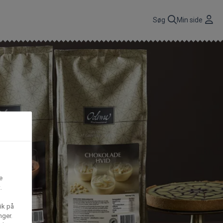
r
Søg
Min side
CBP A/S
n
få
Gima Catering A/S
t,
S
Mega House A/S
e
.
Waffle Barons
ik på
nger.