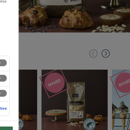
else
NYHED
NYHE
ktive