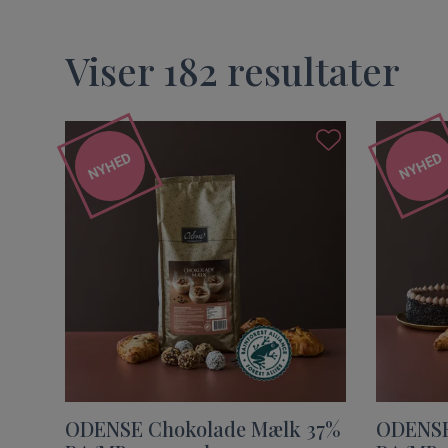
Viser
182
resultater
NYHED
NYHED
ODENSE Chokolade Mælk 37%
ODENSE