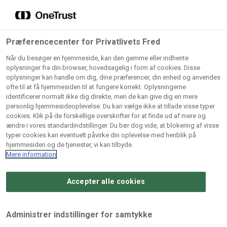
Grossister der forhandler
Søg
vores produkter
Gem dine favoritter!
Præferencecenter for Privatlivets Fred
Vores produkter forhandles kun via grossister - se
Når du besøger en hjemmeside, kan den gemme eller indhente
herunder hvilke:
oplysninger fra din browser, hovedsagelig i form af cookies. Disse
oplysninger kan handle om dig, dine præferencer, din enhed og anvendes
Lad ikke en eneste opskrift gå tabt! Opret en profil nu og
ofte til at få hjemmesiden til at fungere korrekt. Oplysningerne
identificerer normalt ikke dig direkte, men de kan give dig en mere
start din personlige samling af favoritopskrifter eller
AB
BC
Arctic
CB
personlig hjemmesideoplevelse. Du kan vælge ikke at tillade visse typer
produkter.
Catering
Catering
cookies. Klik på de forskellige overskrifter for at finde ud af mere og
Import
A/
ændre i vores standardindstillinger. Du bør dog vide, at blokering af visse
A/S
A/S
Bliv medlem af Odense Marcipan's professionelle
typer cookies kan eventuelt påvirke din oplevelse med henblik på
fællesskab og få nem adgang til dine gemte opskrifter og
hjemmesiden og de tjenester, vi kan tilbyde.
Gi
Condi
Dagrofa
produkter - når som helst, hvor som helst.
Mere information
Fullhouse
Ca
ApS
Foodservice
A/
Accepter alle cookies
Log ind
Opret profil
Hørkram
INCO
L. C.
Me
Foodservice
Cash
Lauritzen
Ho
Administrer indstillinger for samtykke
A/S
&
A/S
A/