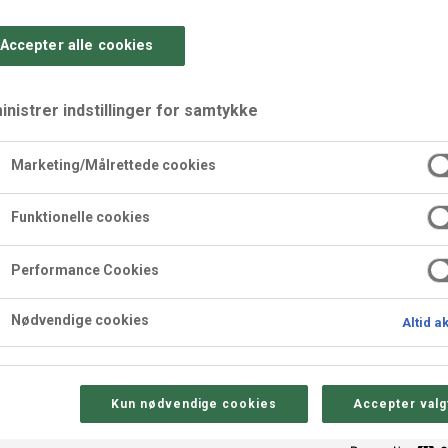
Accepter alle cookies
nistrer indstillinger for samtykke
Marketing/Målrettede cookies
Funktionelle cookies
For professionelle
Performance Cookies
Nødvendige cookies
Altid a
le kunder i hele landet, lige fra bageri, konditori, kantiner og stor
nstitutioner m.fl. Vi tilbyder kvalitetsprodukter indenfor kager, d
ldninger til dig, der ikke vil gå på kompromis med kvalitet og g
Kun nødvendige cookies
Accepter valg
Du finder vores kontaktoplysninger herunder.
Vi står klar til at hjælpe dig!