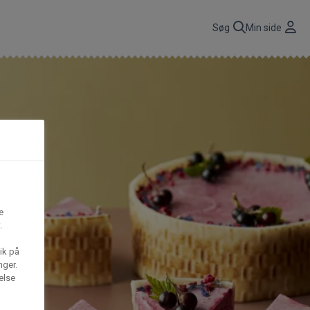
r
Søg
Min side
CBP A/S
n
få
Gima Catering A/S
t,
e
S
Mega House A/S
.
ik på
nger.
Waffle Barons
else