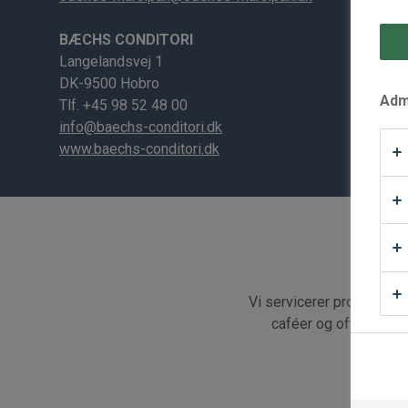
Waffle Supply
BÆCHS CONDITORI
Langelandsvej 1
DK-9500 Hobro
Admi
Tlf. +45 98 52 48 00
info@baechs-conditori.dk
www.baechs-conditori.dk
Vi servicerer professionel
caféer og offentlige i
frugtfy