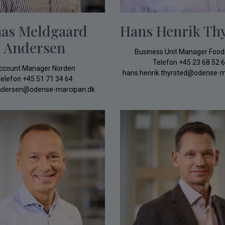
nas Meldgaard
Hans Henrik Th
Andersen
Business Unit Manager Food
Telefon
+45 23 68 52 
ccount Manager Norden
hans.henrik.thyrsted@odense-m
elefon
+45 51 71 34 64
ndersen@odense-marcipan.dk