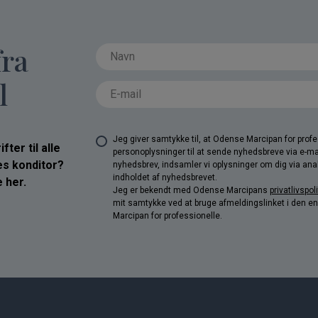
fra
l
Jeg giver samtykke til, at Odense Marcipan for pro
ter til alle
personoplysninger til at sende nyhedsbreve via e-ma
res konditor?
nyhedsbrev, indsamler vi oplysninger om dig via anal
indholdet af nyhedsbrevet.
 her.
Jeg er bekendt med Odense Marcipans
privatlivspoli
mit samtykke ved at bruge afmeldingslinket i den e
Marcipan for professionelle.