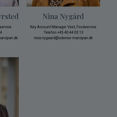
yrsted
Nina Nygård
service
Key Account Manager Vest, Foodservice
64
Telefon
+45 40 44 03 13
arcipan.dk
nina.nygaard@odense-marcipan.dk