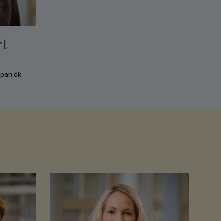
rt
pan.dk