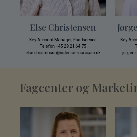
Else Christensen
Jørg
Key Account Manager, Foodservice
Key Acc
Telefon
+45 29 21 64 75
T
else.christensen@odense-marcipan.dk
jorgen
Fagcenter og Marketi