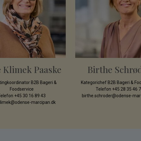
e Klimek Paaske
Birthe Schrø
ingkoordinator B2B Bageri &
Kategorichef B2B Bageri & Fo
Foodservice
Telefon
+45 28 35 46 
elefon
+45 30 16 89 43
birthe.schroder@odense-mar
.klimek@odense-marcipan.dk