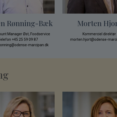
en Rønning-Bæk
Morten Hjo
ount Manager Øst, Foodservice
Kommerciel direktør
elefon
+45 25 59 09 87
morten.hjort@odense-marci
.ronning@odense-marcipan.dk
ng