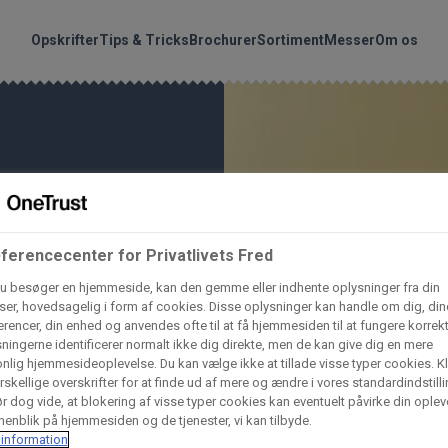
handler vores produkte
Søg
Opskrifter
Tips & Tricks
Brochurer
Sortiment
Messer
Om os
nder hvilke:
Gem dine favoritter!
Arctic Import
BC Catering A/S
Lad ikke en eneste opskrift gå tabt! Opret en profil nu og start di
personlige samling af favoritopskrifter eller produkter.
liv medlem af Odense Marcipan's professionelle fællesskab og 
Dagrofa Foodservice
Fullhouse
ferencecenter for Privatlivets Fred
em adgang til dine gemte opskrifter og produkter - når som hels
u besøger en hjemmeside, kan den gemme eller indhente oplysninger fra din
hvor som helst.
er, hovedsagelig i form af cookies. Disse oplysninger kan handle om dig, din
INCO Cash & Carry
L. C. Lauritzen A/
rencer, din enhed og anvendes ofte til at få hjemmesiden til at fungere korrekt
ningerne identificerer normalt ikke dig direkte, men de kan give dig en mere
Log ind
Opret profil
nlig hjemmesideoplevelse. Du kan vælge ikke at tillade visse typer cookies. Kl
rskellige overskrifter for at finde ud af mere og ændre i vores standardindstilli
Vaffelexpressen
Vaffelgrossisten
r dog vide, at blokering af visse typer cookies kan eventuelt påvirke din oplev
enblik på hjemmesiden og de tjenester, vi kan tilbyde.
information