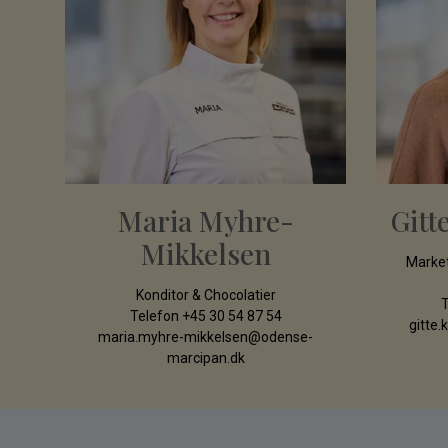
Maria Myhre-
Gitt
Mikkelsen
Market
Konditor & Chocolatier
T
Telefon
+45 30 54 87 54
gitte
maria.myhre-mikkelsen@odense-
marcipan.dk