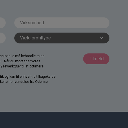
fessionelle må behandle mine
Tilmeld
il. Når du modtager vores
yseværktøjer til at optimere
tik
og kan til enhver tid tilbagekalde
nkelte henvendelse fra Odense