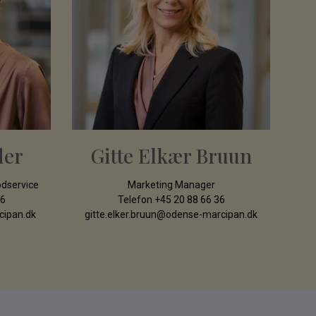
der
Gitte Elkær Bruun
odservice
Marketing Manager
76
Telefon
+45 20 88 66 36
cipan.dk
gitte.elker.bruun@odense-marcipan.dk