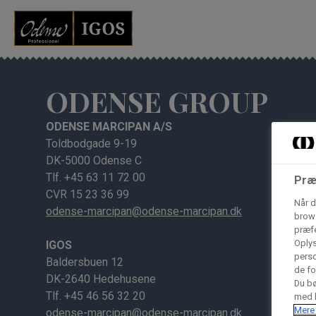
Grossister der for
Vores produkter forhandles kun via grossister - se heru
ODENSE GROUP
AB Catering A/S
ODENSE MARCIPAN A/S
Toldbodgade 9-19
DK-5000 Odense C
Tlf. +45 63 11 72 00
Condi ApS
B
Præ
CVR 15 23 36 99
n
Når d
odense-marcipan@odense-marcipan.dk
brows
Hørkram Foodservice A/S
præfe
Oplys
IGOS
perso
Baldersbuen 12
de fo
DK-2640 Hedehusene
Procater ApS
Du bø
Tlf. +45 46 56 32 20
med h
Mere 
odense-marcipan@odense-marcipan.dk