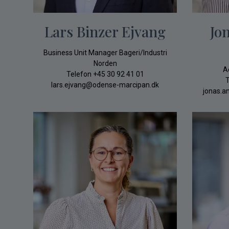
Lars Binzer Ejvang
Jo
Business Unit Manager Bageri/Industri
Norden
A
Telefon
+45 30 92 41 01
T
lars.ejvang@odense-marcipan.dk
jonas.a