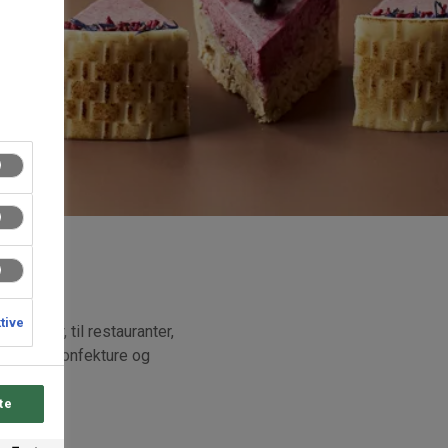
ktive
køkkener, til restauranter,
esserter, konfekture og
od smag.
te