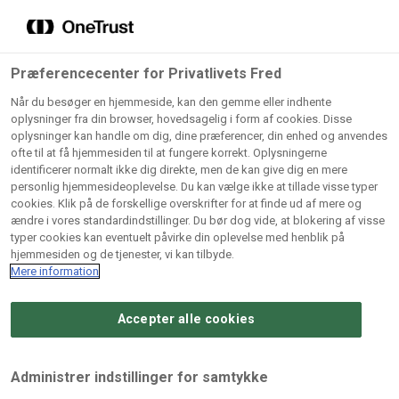
Grossister der forhandler
Søg
vores produkter
Gem dine favoritter!
Præferencecenter for Privatlivets Fred
Vores produkter forhandles kun via grossister - se
Når du besøger en hjemmeside, kan den gemme eller indhente
herunder hvilke:
oplysninger fra din browser, hovedsagelig i form af cookies. Disse
oplysninger kan handle om dig, dine præferencer, din enhed og anvendes
Lad ikke en eneste opskrift gå tabt! Opret en profil nu og
ofte til at få hjemmesiden til at fungere korrekt. Oplysningerne
identificerer normalt ikke dig direkte, men de kan give dig en mere
start din personlige samling af favoritopskrifter eller
AB
BC
Arctic
CB
personlig hjemmesideoplevelse. Du kan vælge ikke at tillade visse typer
produkter.
Catering
Catering
cookies. Klik på de forskellige overskrifter for at finde ud af mere og
Import
A/
ændre i vores standardindstillinger. Du bør dog vide, at blokering af visse
A/S
A/S
Bliv medlem af Odense Marcipan's professionelle
typer cookies kan eventuelt påvirke din oplevelse med henblik på
fællesskab og få nem adgang til dine gemte opskrifter og
hjemmesiden og de tjenester, vi kan tilbyde.
Gi
Condi
Dagrofa
produkter - når som helst, hvor som helst.
Mere information
Fullhouse
Ca
ApS
Foodservice
A/
Accepter alle cookies
Log ind
Opret profil
Hørkram
INCO
L. C.
Me
Foodservice
Cash
Lauritzen
Ho
Administrer indstillinger for samtykke
A/S
&
A/S
A/