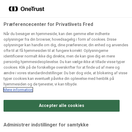
Grossister der forhandler
Søg
vores produkter
Gem dine favoritter!
Præferencecenter for Privatlivets Fred
Vores produkter forhandles kun via grossister - se
Når du besøger en hjemmeside, kan den gemme eller indhente
herunder hvilke:
oplysninger fra din browser, hovedsagelig i form af cookies. Disse
oplysninger kan handle om dig, dine præferencer, din enhed og anvendes
Lad ikke en eneste opskrift gå tabt! Opret en profil nu og
ofte til at få hjemmesiden til at fungere korrekt. Oplysningerne
identificerer normalt ikke dig direkte, men de kan give dig en mere
start din personlige samling af favoritopskrifter eller
AB
BC
Arctic
CB
personlig hjemmesideoplevelse. Du kan vælge ikke at tillade visse typer
produkter.
Catering
Catering
cookies. Klik på de forskellige overskrifter for at finde ud af mere og
Import
A/
ændre i vores standardindstillinger. Du bør dog vide, at blokering af visse
A/S
A/S
Bliv medlem af Odense Marcipan's professionelle
typer cookies kan eventuelt påvirke din oplevelse med henblik på
fællesskab og få nem adgang til dine gemte opskrifter og
hjemmesiden og de tjenester, vi kan tilbyde.
Gi
Condi
Dagrofa
produkter - når som helst, hvor som helst.
Mere information
Fullhouse
Ca
ApS
Foodservice
A/
Accepter alle cookies
Log ind
Opret profil
Hørkram
INCO
L. C.
Me
Foodservice
Cash
Lauritzen
Ho
Administrer indstillinger for samtykke
A/S
&
A/S
A/