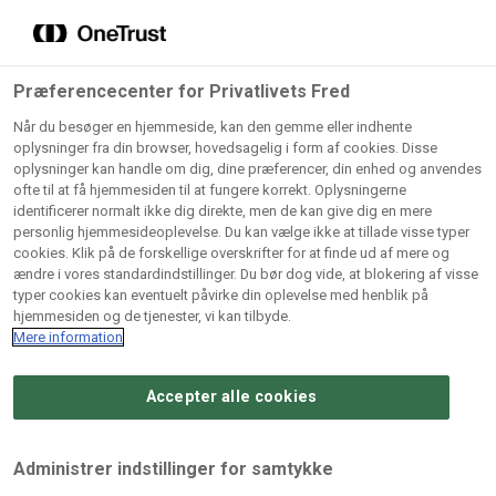
Grossister der forhandler
Søg
vores produkter
Gem dine favoritter!
Præferencecenter for Privatlivets Fred
Vores produkter forhandles kun via grossister - se
Når du besøger en hjemmeside, kan den gemme eller indhente
herunder hvilke:
oplysninger fra din browser, hovedsagelig i form af cookies. Disse
oplysninger kan handle om dig, dine præferencer, din enhed og anvendes
Lad ikke en eneste opskrift gå tabt! Opret en profil nu og
ofte til at få hjemmesiden til at fungere korrekt. Oplysningerne
identificerer normalt ikke dig direkte, men de kan give dig en mere
start din personlige samling af favoritopskrifter eller
AB
BC
Arctic
CB
personlig hjemmesideoplevelse. Du kan vælge ikke at tillade visse typer
produkter.
Catering
Catering
cookies. Klik på de forskellige overskrifter for at finde ud af mere og
Import
A/
ændre i vores standardindstillinger. Du bør dog vide, at blokering af visse
A/S
A/S
Bliv medlem af Odense Marcipan's professionelle
typer cookies kan eventuelt påvirke din oplevelse med henblik på
fællesskab og få nem adgang til dine gemte opskrifter og
hjemmesiden og de tjenester, vi kan tilbyde.
Gi
Condi
Dagrofa
produkter - når som helst, hvor som helst.
Mere information
Fullhouse
Ca
ApS
Foodservice
A/
Accepter alle cookies
Log ind
Opret profil
Hørkram
INCO
L. C.
Me
Foodservice
Cash
Lauritzen
Ho
Administrer indstillinger for samtykke
A/S
&
A/S
A/