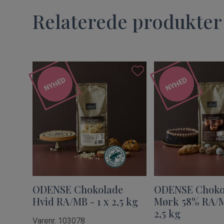
Relaterede produkter
NYHED
NYHED
ODENSE Chokolade
ODENSE Choko
Hvid RA/MB - 1 x 2,5 kg
Mørk 58% RA/M
2,5 kg
Varenr. 103078