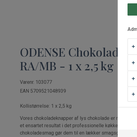
Waffle Supply
Admi
ODENSE Chokolade M
RA/MB - 1 x 2,5 kg
Varenr. 103077
EAN 5709521048939
Kollistørrelse: 1 x 2,5 kg
Vores chokoladeknapper af lys chokolade er nemme at
et ensartet resultat i det professionelle køkken. Den 
chokoladesmag gør dem til en lækker smagsgiver, der e