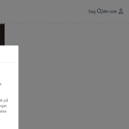
r
Søg
Min side
CBP A/S
n
få
Gima Catering A/S
t,
e
.
S
Mega House A/S
ik på
nger.
else
Waffle Barons