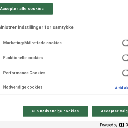
Accepter alle cookies
nistrer indstillinger for samtykke
Marketing/Målrettede cookies
ælk 37%
Næringsindhold pr. 100
Funktionelle cookies
Energi
Performance Cookies
Fedt
Nødvendige cookies
Altid a
- heraf mættede fedtsyrer
Kulhydrat
- heraf sukkerarter
 arbejde med og sikrer
Kun nødvendige cookies
Accepter valg
Protein
gode og intense
Salt
gner sig godt i et