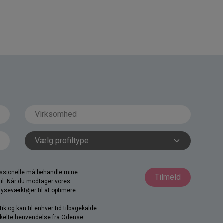
fessionelle må behandle mine
Tilmeld
il. Når du modtager vores
yseværktøjer til at optimere
tik
og kan til enhver tid tilbagekalde
nkelte henvendelse fra Odense