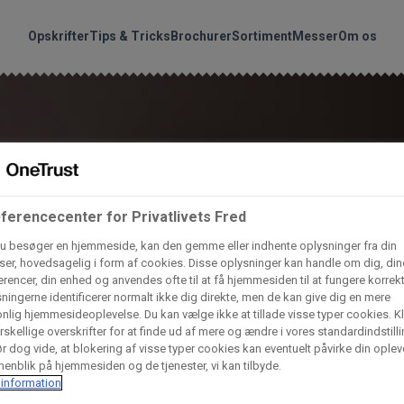
handler vores produkte
Søg
Opskrifter
Tips & Tricks
Brochurer
Sortiment
Messer
Om os
nder hvilke:
Gem dine favoritter!
Arctic Import
BC Catering A/S
Lad ikke en eneste opskrift gå tabt! Opret en profil nu og start di
personlige samling af favoritopskrifter eller produkter.
ferencecenter for Privatlivets Fred
liv medlem af Odense Marcipan's professionelle fællesskab og 
Dagrofa Foodservice
Fullhouse
u besøger en hjemmeside, kan den gemme eller indhente oplysninger fra din
em adgang til dine gemte opskrifter og produkter - når som hels
er, hovedsagelig i form af cookies. Disse oplysninger kan handle om dig, din
hvor som helst.
rencer, din enhed og anvendes ofte til at få hjemmesiden til at fungere korrekt
INCO Cash & Carry
L. C. Lauritzen A/
ningerne identificerer normalt ikke dig direkte, men de kan give dig en mere
nlig hjemmesideoplevelse. Du kan vælge ikke at tillade visse typer cookies. Kl
Log ind
Opret profil
rskellige overskrifter for at finde ud af mere og ændre i vores standardindstilli
r dog vide, at blokering af visse typer cookies kan eventuelt påvirke din oplev
Vaffelexpressen
Vaffelgrossisten
enblik på hjemmesiden og de tjenester, vi kan tilbyde.
information