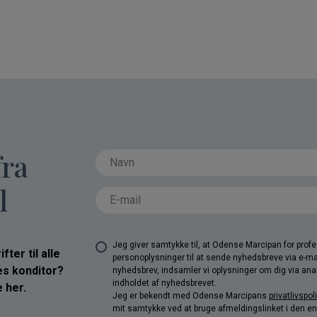
fra
l
Jeg giver samtykke til, at Odense Marcipan for pro
ter til alle
personoplysninger til at sende nyhedsbreve via e-ma
res konditor?
nyhedsbrev, indsamler vi oplysninger om dig via anal
indholdet af nyhedsbrevet.
 her.
Jeg er bekendt med Odense Marcipans
privatlivspoli
mit samtykke ved at bruge afmeldingslinket i den e