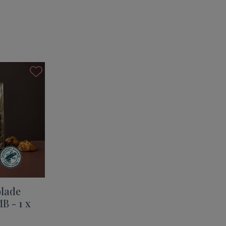
lade
B - 1 x