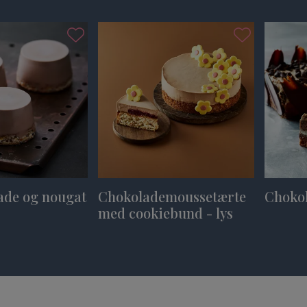
ade og nougat
Chokolademoussetærte
Chokol
med cookiebund - lys