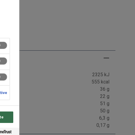
g
2325 kJ
555 kcal
36 g
ktive
22 g
51 g
50 g
te
6,3 g
0,17 g