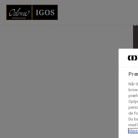
Grossister der for
Vores produkter forhandles kun via grossister - se heru
AB Catering A/S
Præ
Condi ApS
B
Når d
n
brows
præfe
Hørkram Foodservice A/S
Oplys
perso
de fo
Du bø
Procater ApS
med h
Mere 