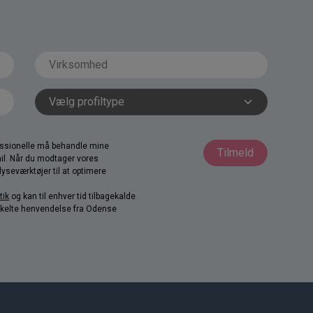
fessionelle må behandle mine
Tilmeld
il. Når du modtager vores
yseværktøjer til at optimere
tik
og kan til enhver tid tilbagekalde
nkelte henvendelse fra Odense