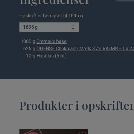
Opskrift er beregnet til 1635 g:
g
1000
g
Cremeux base
625
g
ODENSE Chokolade Mælk 37% RA/MB - 1 x 2,
10
g Husblas (5 bl.)
Produkter i opskrifte