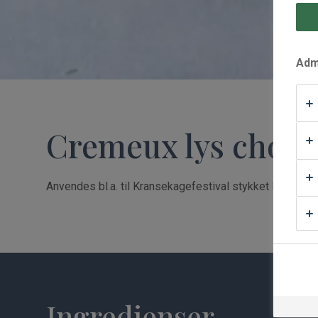
Waffle Supply
Admi
Cremeux lys choko
Anvendes bl.a. til Kransekagefestival stykket lys chok
Ingredienser