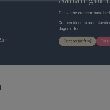
Den varme cremeux base hæld
Cremen blendes med stavblende
dagen efter.
5 kg
Print opskrift
Tilføj
n