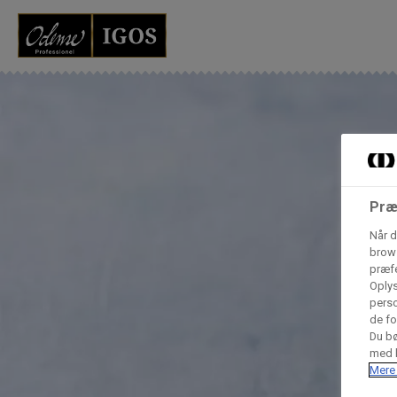
Grossister der for
Vores produkter forhandles kun via grossister - se heru
AB Catering A/S
Præ
Condi ApS
B
Når d
n
brows
præfe
Oplys
Hørkram Foodservice A/S
perso
de fo
Du bø
med h
Procater ApS
Mere 