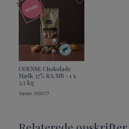
NYHED
ODENSE Chokolade
Mælk 37% RA/MB - 1 x
2,5 kg
Varenr. 103077
Relaterede opskrifter