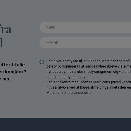
fra
l
Jeg giver samtykke til, at Odense Marcipan for pro
ter til alle
personoplysninger til at sende nyhedsbreve via e-ma
res konditor?
nyhedsbrev, indsamler vi oplysninger om dig via anal
indholdet af nyhedsbrevet.
 her.
Jeg er bekendt med Odense Marcipans
privatlivspoli
mit samtykke ved at bruge afmeldingslinket i den e
Marcipan for professionelle.