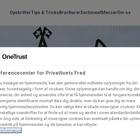
handler vores produkte
Søg
Opskrifter
Tips & Tricks
Brochurer
Sortiment
Messer
Om os
nder hvilke:
Gem dine favoritter!
Arctic Import
BC Catering A/S
Lad ikke en eneste opskrift gå tabt! Opret en profil nu og start di
personlige samling af favoritopskrifter eller produkter.
ferencecenter for Privatlivets Fred
liv medlem af Odense Marcipan's professionelle fællesskab og 
Dagrofa Foodservice
Fullhouse
u besøger en hjemmeside, kan den gemme eller indhente oplysninger fra din
em adgang til dine gemte opskrifter og produkter - når som hels
er, hovedsagelig i form af cookies. Disse oplysninger kan handle om dig, din
hvor som helst.
rencer, din enhed og anvendes ofte til at få hjemmesiden til at fungere korrekt
ningerne identificerer normalt ikke dig direkte, men de kan give dig en mere
INCO Cash & Carry
L. C. Lauritzen A/
nlig hjemmesideoplevelse. Du kan vælge ikke at tillade visse typer cookies. Kl
Log ind
Opret profil
rskellige overskrifter for at finde ud af mere og ændre i vores standardindstilli
r dog vide, at blokering af visse typer cookies kan eventuelt påvirke din oplev
enblik på hjemmesiden og de tjenester, vi kan tilbyde.
Vaffelexpressen
Vaffelgrossisten
information