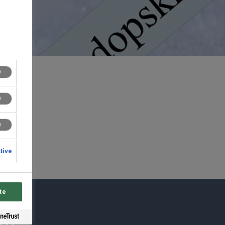
ktive
te
du