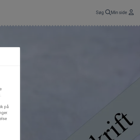
r
Søg
Min side
CBP A/S
n
få
Gima Catering A/S
t,
e
.
S
Mega House A/S
ik på
nger.
else
Waffle Barons