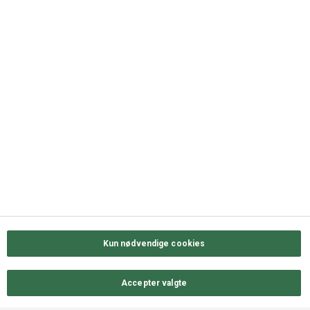
+45 63 11 72 00
QUICK LINKS
Kontakt os
Sortiment
Messekalender
Job hos ODENSE GROUP
Privatlivs- & cookiepolitik
Kun nødvendige cookies
Accepter valgte