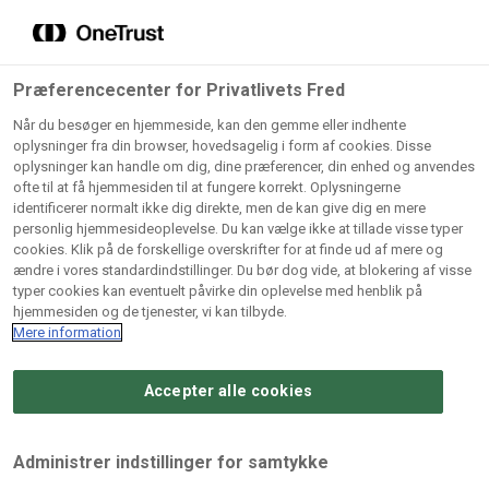
Grossister der forhandler
Søg
vores produkter
Gem dine favoritter!
Præferencecenter for Privatlivets Fred
Vores produkter forhandles kun via grossister - se
Når du besøger en hjemmeside, kan den gemme eller indhente
herunder hvilke:
oplysninger fra din browser, hovedsagelig i form af cookies. Disse
oplysninger kan handle om dig, dine præferencer, din enhed og anvendes
Lad ikke en eneste opskrift gå tabt! Opret en profil nu og
ofte til at få hjemmesiden til at fungere korrekt. Oplysningerne
identificerer normalt ikke dig direkte, men de kan give dig en mere
start din personlige samling af favoritopskrifter eller
AB
BC
Arctic
CB
personlig hjemmesideoplevelse. Du kan vælge ikke at tillade visse typer
produkter.
Catering
Catering
cookies. Klik på de forskellige overskrifter for at finde ud af mere og
Import
A/
ændre i vores standardindstillinger. Du bør dog vide, at blokering af visse
A/S
A/S
Bliv medlem af Odense Marcipan's professionelle
typer cookies kan eventuelt påvirke din oplevelse med henblik på
fællesskab og få nem adgang til dine gemte opskrifter og
hjemmesiden og de tjenester, vi kan tilbyde.
Gi
Condi
Dagrofa
produkter - når som helst, hvor som helst.
Mere information
Fullhouse
Ca
ApS
Foodservice
A/
Accepter alle cookies
Log ind
Opret profil
Hørkram
INCO
L. C.
Me
Foodservice
Cash
Lauritzen
Ho
Administrer indstillinger for samtykke
A/S
&
A/S
A/