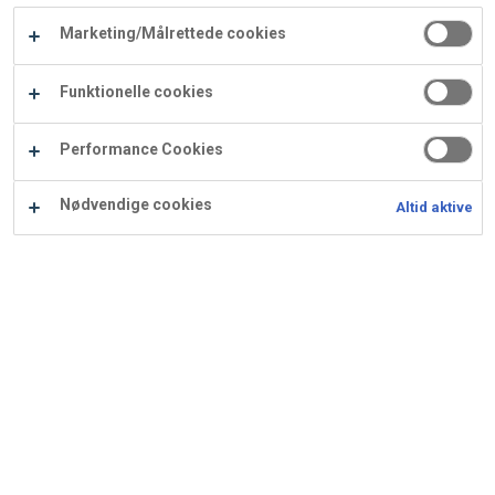
Carry
Marketing/Målrettede cookies
Procater
Waf
Vaffelexpressen
Vaffelgrossisten
ApS
Ba
Funktionelle cookies
Waffle
Performance Cookies
Supply
Nødvendige cookies
Altid aktive
Sarah Bernhardt lys
Ingredienser
Opskrift er beregnet til 72 stk.: