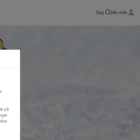
r
Søg
Min side
CBP A/S
n
få
Gima Catering A/S
t,
e
.
S
Mega House A/S
ik på
nger.
else
Waffle Barons