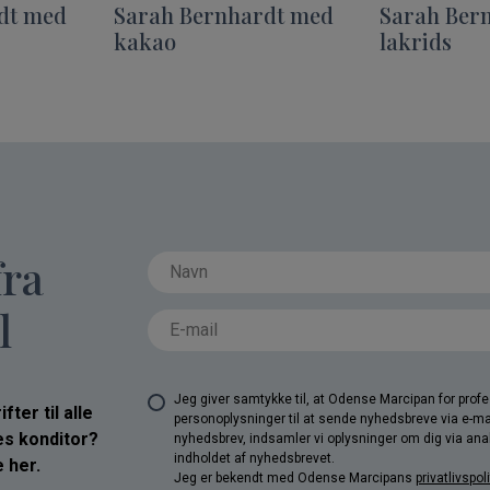
dt med
Sarah Bernhardt med
Sarah Ber
kakao
lakrids
fra
l
Jeg giver samtykke til, at Odense Marcipan for pro
ter til alle
personoplysninger til at sende nyhedsbreve via e-ma
res konditor?
nyhedsbrev, indsamler vi oplysninger om dig via anal
indholdet af nyhedsbrevet.
 her.
Jeg er bekendt med Odense Marcipans
privatlivspoli