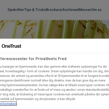
handler vores produkte
Søg
Opskrifter
Tips & Tricks
Brochurer
Sortiment
Messer
Om os
nder hvilke:
Gem dine favoritter!
Arctic Import
BC Catering A/S
Lad ikke en eneste opskrift gå tabt! Opret en profil nu og start di
personlige samling af favoritopskrifter eller produkter.
ferencecenter for Privatlivets Fred
liv medlem af Odense Marcipan's professionelle fællesskab og 
Dagrofa Foodservice
Fullhouse
u besøger en hjemmeside, kan den gemme eller indhente oplysninger fra din
em adgang til dine gemte opskrifter og produkter - når som hels
er, hovedsagelig i form af cookies. Disse oplysninger kan handle om dig, din
hvor som helst.
rencer, din enhed og anvendes ofte til at få hjemmesiden til at fungere korrekt
INCO Cash & Carry
L. C. Lauritzen A/
ningerne identificerer normalt ikke dig direkte, men de kan give dig en mere
nlig hjemmesideoplevelse. Du kan vælge ikke at tillade visse typer cookies. Kl
Log ind
Opret profil
rskellige overskrifter for at finde ud af mere og ændre i vores standardindstilli
r dog vide, at blokering af visse typer cookies kan eventuelt påvirke din oplev
Vaffelexpressen
Vaffelgrossisten
enblik på hjemmesiden og de tjenester, vi kan tilbyde.
information