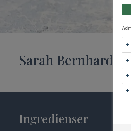
Waffle Supply
Admi
Sarah Bernhardt m
Ingredienser