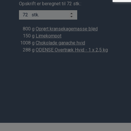
Opskrift er beregnet til 72 stk.:
stk.
800
g
Oprørt kransekagemasse blød
150
g
Limekompot
1008
g
Chokolade ganache hvid
288
g
ODENSE Overtræk Hvid - 1 x 2,5 kg