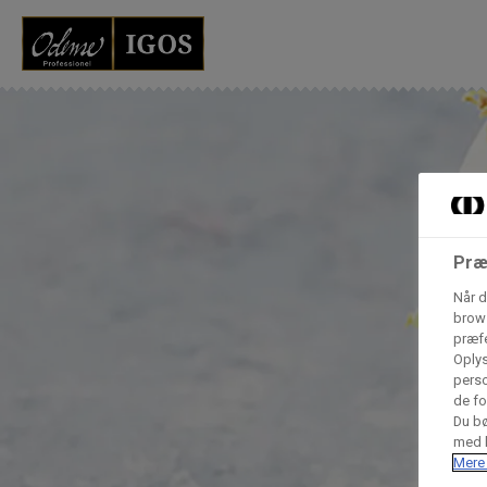
Grossister der for
Vores produkter forhandles kun via grossister - se heru
AB Catering A/S
Præ
Condi ApS
B
Når d
n
brows
præfe
Hørkram Foodservice A/S
Oplys
perso
de fo
Du bø
Procater ApS
med h
Mere 