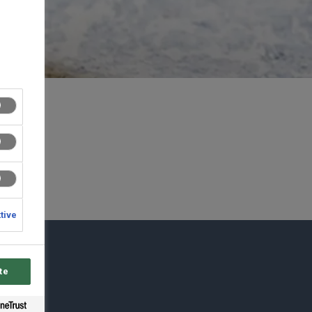
ktive
du
te