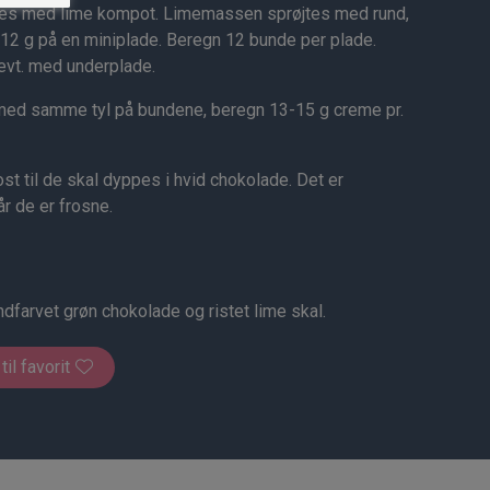
es med lime kompot. Limemassen sprøjtes med rund,
-12 g på en miniplade. Beregn 12 bunde per plade.
evt. med underplade.
med samme tyl på bundene, beregn 13-15 g creme pr.
t til de skal dyppes i hvid chokolade. Det er
r de er frosne.
farvet grøn chokolade og ristet lime skal.
 til favorit