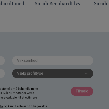
nhardt med
Sarah Bernhardt lys
Sarah
fessionelle må behandle mine
Tilmeld
il. Når du modtager vores
yseværktøjer til at optimere
tik
og kan til enhver tid tilbagekalde