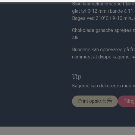
Blød kransekagemasse bland
glat tyl Ø 12 mm i bunde á 11
Bages ved 210°C i 9-10 min., 
Chokolade ganache sprøjtes 
stk.
Bundene kan opbevares på fros
nemmest at dyppe kagerne, nå
Tip
Kagerne kan dekoreres med ind
Print opskrift
Tilføj