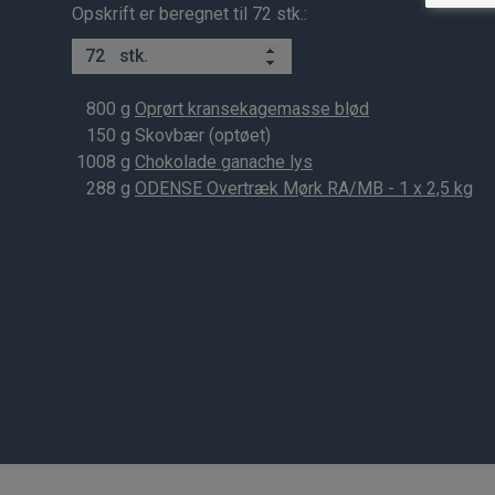
Opskrift er beregnet til 72 stk.:
stk.
800
g
Oprørt kransekagemasse blød
150
g Skovbær (optøet)
1008
g
Chokolade ganache lys
288
g
ODENSE Overtræk Mørk RA/MB - 1 x 2,5 kg