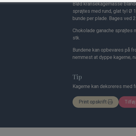
Blød kransekagemasse blan
sprøjtes med rund, glat tyl Ø
bunde per plade. Bages ved 21
Chokolade ganache sprøjtes 
stk.
Bundene kan opbevares på fros
nemmest at dyppe kagerne, nå
Tip
Kagerne kan dekoreres med f
Print opskrift
Tilføj