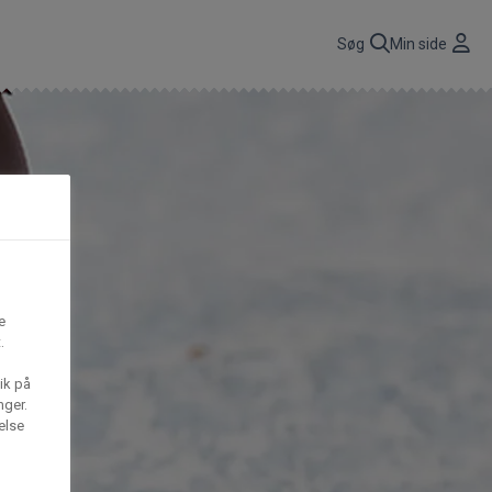
r
Søg
Min side
CBP A/S
n
få
Gima Catering A/S
t,
e
.
S
Mega House A/S
ik på
nger.
else
Waffle Barons