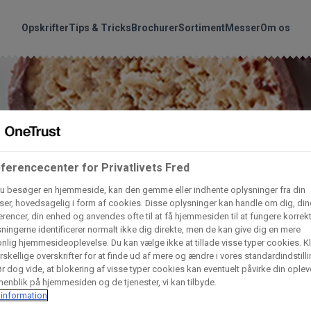
handler vores produkte
Søg
Opskrifter
Tips & Tricks
Brochurer
Sortiment
Messer
Om os
nder hvilke:
Gem dine favoritter!
Arctic Import
BC Catering A/S
Lad ikke en eneste opskrift gå tabt! Opret en profil nu og start di
personlige samling af favoritopskrifter eller produkter.
ferencecenter for Privatlivets Fred
liv medlem af Odense Marcipan's professionelle fællesskab og 
Dagrofa Foodservice
Fullhouse
u besøger en hjemmeside, kan den gemme eller indhente oplysninger fra din
em adgang til dine gemte opskrifter og produkter - når som hels
er, hovedsagelig i form af cookies. Disse oplysninger kan handle om dig, din
hvor som helst.
rencer, din enhed og anvendes ofte til at få hjemmesiden til at fungere korrekt
INCO Cash & Carry
L. C. Lauritzen A/
ningerne identificerer normalt ikke dig direkte, men de kan give dig en mere
nlig hjemmesideoplevelse. Du kan vælge ikke at tillade visse typer cookies. Kl
Log ind
Opret profil
rskellige overskrifter for at finde ud af mere og ændre i vores standardindstilli
r dog vide, at blokering af visse typer cookies kan eventuelt påvirke din oplev
Vaffelexpressen
Vaffelgrossisten
enblik på hjemmesiden og de tjenester, vi kan tilbyde.
information