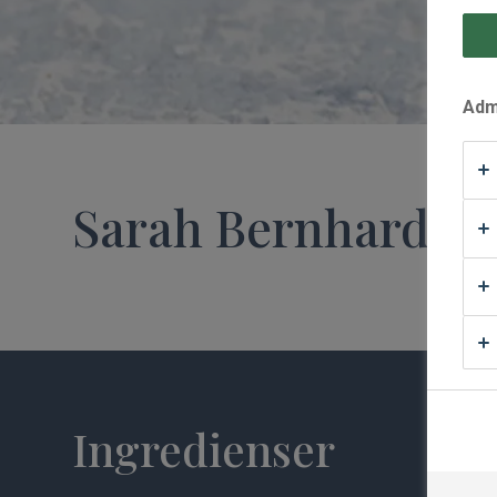
Waffle Supply
Admi
Sarah Bernhardt 
Ingredienser