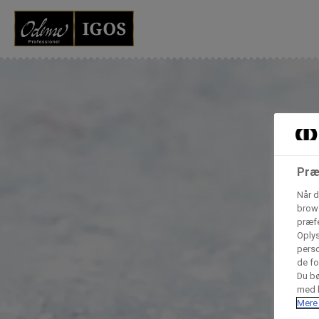
Grossister der for
Vores produkter forhandles kun via grossister - se heru
AB Catering A/S
Præ
Condi ApS
B
Når d
n
brows
præfe
Hørkram Foodservice A/S
Oplys
perso
de fo
Du bø
Procater ApS
med h
Mere 