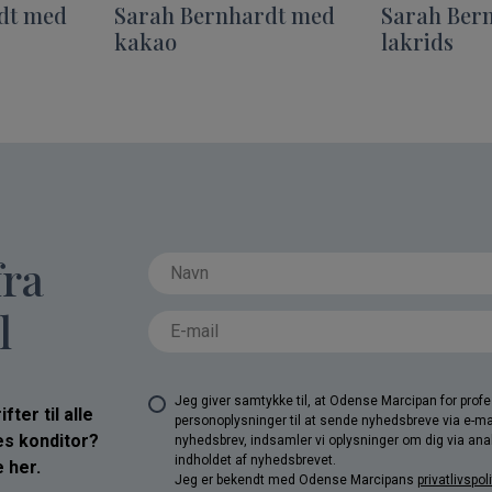
dt med
Sarah Bernhardt med
Sarah Ber
kakao
lakrids
fra
l
Jeg giver samtykke til, at Odense Marcipan for pro
ter til alle
personoplysninger til at sende nyhedsbreve via e-ma
res konditor?
nyhedsbrev, indsamler vi oplysninger om dig via anal
indholdet af nyhedsbrevet.
 her.
Jeg er bekendt med Odense Marcipans
privatlivspoli