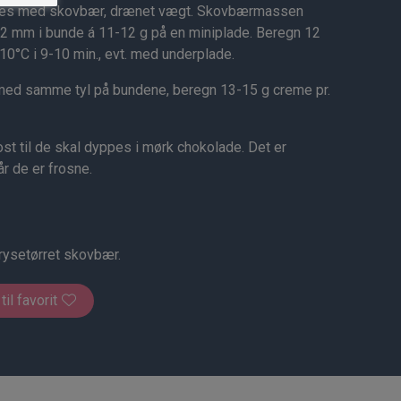
des med skovbær, drænet vægt. Skovbærmassen
 12 mm i bunde á 11-12 g på en miniplade. Beregn 12
0°C i 9-10 min., evt. med underplade.
med samme tyl på bundene, beregn 13-15 g creme pr.
t til de skal dyppes i mørk chokolade. Det er
r de er frosne.
rysetørret skovbær.
 til favorit