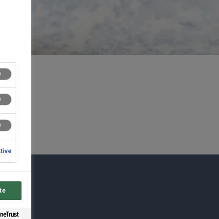
ktive
du
te