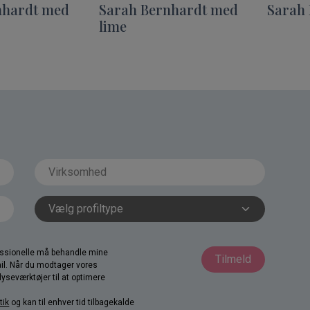
nhardt med
Sarah Bernhardt med
Sarah 
lime
fessionelle må behandle mine
Tilmeld
il. Når du modtager vores
yseværktøjer til at optimere
tik
og kan til enhver tid tilbagekalde