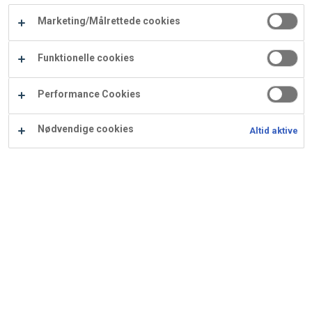
Carry
Marketing/Målrettede cookies
Procater
Waf
Vaffelexpressen
Vaffelgrossisten
ApS
Ba
Funktionelle cookies
Waffle
Performance Cookies
Supply
Nødvendige cookies
Altid aktive
Sarah Bernhardt mørk
Ingredienser
Opskrift er beregnet til 72 stk.: