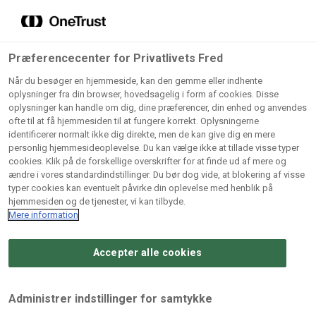
Grossister der forhandler
Søg
vores produkter
Gem dine favoritter!
Præferencecenter for Privatlivets Fred
Vores produkter forhandles kun via grossister - se
Når du besøger en hjemmeside, kan den gemme eller indhente
herunder hvilke:
oplysninger fra din browser, hovedsagelig i form af cookies. Disse
oplysninger kan handle om dig, dine præferencer, din enhed og anvendes
Lad ikke en eneste opskrift gå tabt! Opret en profil nu og
ofte til at få hjemmesiden til at fungere korrekt. Oplysningerne
identificerer normalt ikke dig direkte, men de kan give dig en mere
start din personlige samling af favoritopskrifter eller
AB
BC
Arctic
CB
personlig hjemmesideoplevelse. Du kan vælge ikke at tillade visse typer
produkter.
Catering
Catering
cookies. Klik på de forskellige overskrifter for at finde ud af mere og
Import
A/
ændre i vores standardindstillinger. Du bør dog vide, at blokering af visse
A/S
A/S
Bliv medlem af Odense Marcipan's professionelle
typer cookies kan eventuelt påvirke din oplevelse med henblik på
fællesskab og få nem adgang til dine gemte opskrifter og
hjemmesiden og de tjenester, vi kan tilbyde.
Gi
Condi
Dagrofa
produkter - når som helst, hvor som helst.
Mere information
Fullhouse
Ca
ApS
Foodservice
A/
Accepter alle cookies
Log ind
Opret profil
Hørkram
INCO
L. C.
Me
Foodservice
Cash
Lauritzen
Ho
Administrer indstillinger for samtykke
A/S
&
A/S
A/