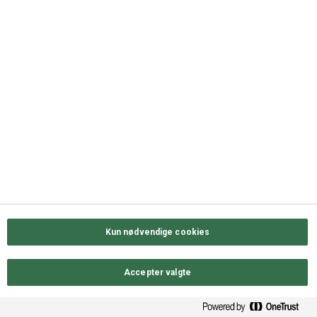
QUICK LINKS
Kontakt os
Sortiment
Messekalender
Job hos ODENSE GROUP
Privatlivs- & cookiepolitik
Kun nødvendige cookies
Accepter valgte