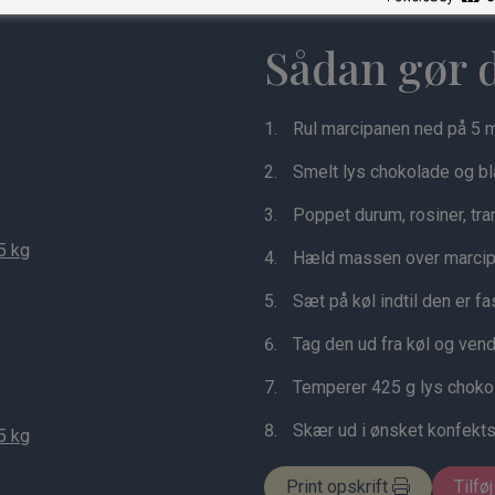
Sådan gør 
Rul marcipanen ned på 5 
Smelt lys chokolade og b
Poppet durum, rosiner, tra
5 kg
Hæld massen over marcip
Sæt på køl indtil den er fas
Tag den ud fra køl og vend
Temperer 425 g lys choko
Skær ud i ønsket konfektst
5 kg
Print opskrift
Tilføj