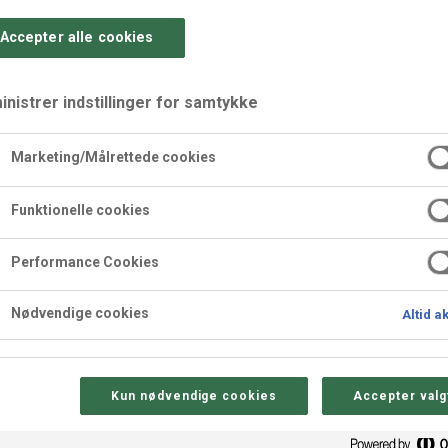
Accepter alle cookies
nistrer indstillinger for samtykke
Marketing/Målrettede cookies
ltkaramel
Funktionelle cookies
Performance Cookies
tstykker fra Odense Marcipan. Præsenter konfekten smukt på dis
Nødvendige cookies
Altid a
avede konfekt i elegante æsker eller cellofanposer og lad dine
Kun nødvendige cookies
Accepter valg