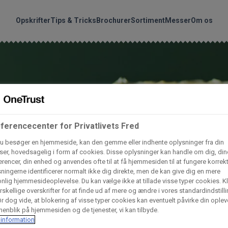
handler vores produkte
Søg
Opskrifter
Tips & Tricks
Brochurer
Sortiment
Messer
Om os
nder hvilke:
Gem dine favoritter!
Arctic Import
BC Catering A/S
Lad ikke en eneste opskrift gå tabt! Opret en profil nu og start di
personlige samling af favoritopskrifter eller produkter.
ferencecenter for Privatlivets Fred
liv medlem af Odense Marcipan's professionelle fællesskab og 
Dagrofa Foodservice
Fullhouse
em adgang til dine gemte opskrifter og produkter - når som hels
u besøger en hjemmeside, kan den gemme eller indhente oplysninger fra din
hvor som helst.
er, hovedsagelig i form af cookies. Disse oplysninger kan handle om dig, din
rencer, din enhed og anvendes ofte til at få hjemmesiden til at fungere korrekt
INCO Cash & Carry
L. C. Lauritzen A/
ningerne identificerer normalt ikke dig direkte, men de kan give dig en mere
nlig hjemmesideoplevelse. Du kan vælge ikke at tillade visse typer cookies. Kl
Log ind
Opret profil
rskellige overskrifter for at finde ud af mere og ændre i vores standardindstilli
r dog vide, at blokering af visse typer cookies kan eventuelt påvirke din oplev
Vaffelexpressen
Vaffelgrossisten
enblik på hjemmesiden og de tjenester, vi kan tilbyde.
information