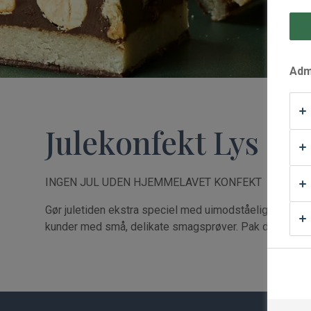
Waffle Supply
Admi
Julekonfekt Lys Sa
INGEN JUL UDEN HJEMMELAVET KONFEKT
Gør juletiden ekstra speciel med uimodståelige konfek
kunder med små, delikate smagsprøver. Pak den hjemmel