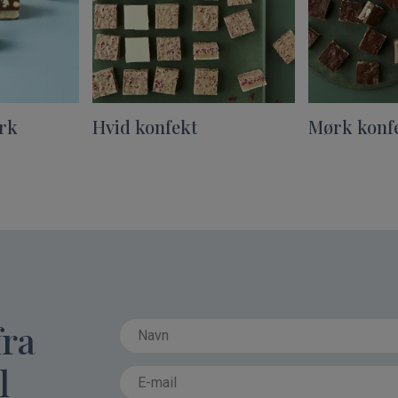
ørk
Hvid konfekt
Mørk konf
fra
l