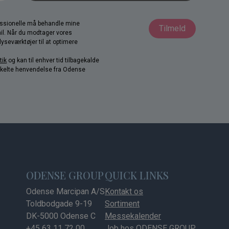
fessionelle må behandle mine
Tilmeld
il. Når du modtager vores
yseværktøjer til at optimere
tik
og kan til enhver tid tilbagekalde
nkelte henvendelse fra Odense
ODENSE GROUP
QUICK LINKS
Odense Marcipan A/S
Kontakt os
Toldbodgade 9-19
Sortiment
DK-5000 Odense C
Messekalender
+45 63 11 72 00
Job hos ODENSE GROUP