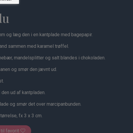
du
mm og læg den i en kantplade med bagepapir.
land sammen med karamel trøffel.
nebær, mandelsplitter og salt blandes i chokoladen.
anen og smør den jævnt ud.
t.
 den ud af kantpladen.
lade og smør det over marcipanbunden.
ørrelse, fx 3 x 3 cm.
 til favorit