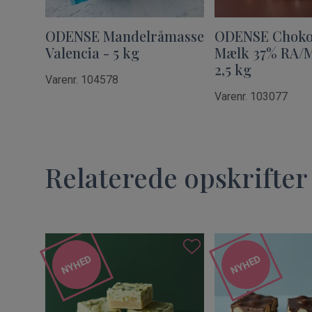
ODENSE Mandelråmasse
ODENSE Choko
Valencia - 5 kg
Mælk 37% RA/M
2,5 kg
Varenr. 104578
Varenr. 103077
Relaterede opskrifter
NYHED
NYHED