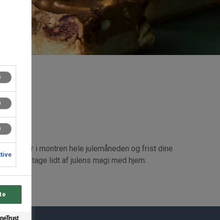
ken eller i montren hele julemåneden og frist dine
ktive
 kunder tage lidt af julens magi med hjem.
te