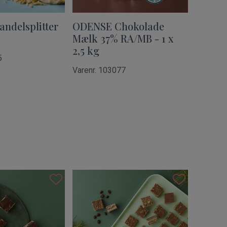
ndelsplitter
ODENSE Chokolade
Mælk 37% RA/MB - 1 x
2,5 kg
5
Varenr. 103077