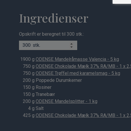
Ingredienser
Opskrift er beregnet til 300 stk.:
stk.
1900
g
ODENSE Mandelråmasse Valencia - 5 kg
750
g
ODENSE Chokolade Mælk 37% RA/MB - 1 x 2,
750
g
ODENSE Trøffel med karamelsmag - 5 kg
200
g Poppede Durumkerner
150
g Rosiner
150
g Tranebær
200
g
ODENSE Mandelsplitter - 1 kg
4
g Salt
425
g
ODENSE Chokolade Mælk 37% RA/MB - 1 x 2,