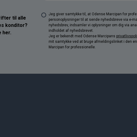
Jeg giver samtykke til, at Odense Marcipan for pro
ter til alle
personoplysninger til at sende nyhedsbreve via e-ma
res konditor?
nyhedsbrev, indsamler vi oplysninger om dig via anal
indholdet af nyhedsbrevet.
 her.
Jeg er bekendt med Odense Marcipans
privatlivspoli
mit samtykke ved at bruge afmeldingslinket i den e
Marcipan for professionelle.