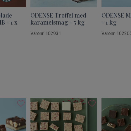
lade
ODENSE Trøffel med
ODENSE Ma
B - 1 x
karamelsmag - 5 kg
- 1 kg
Varenr. 102931
Varenr. 10220