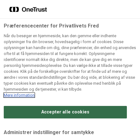
Grossister der forhandler
Søg
vores produkter
Gem dine favoritter!
Præferencecenter for Privatlivets Fred
Vores produkter forhandles kun via grossister - se
Når du besøger en hjemmeside, kan den gemme eller indhente
herunder hvilke:
oplysninger fra din browser, hovedsagelig i form af cookies. Disse
oplysninger kan handle om dig, dine præferencer, din enhed og anvendes
Lad ikke en eneste opskrift gå tabt! Opret en profil nu og
ofte til at få hjemmesiden til at fungere korrekt. Oplysningerne
identificerer normalt ikke dig direkte, men de kan give dig en mere
start din personlige samling af favoritopskrifter eller
AB
BC
Arctic
CB
personlig hjemmesideoplevelse. Du kan vælge ikke at tillade visse typer
produkter.
Catering
Catering
cookies. Klik på de forskellige overskrifter for at finde ud af mere og
Import
A/
ændre i vores standardindstillinger. Du bør dog vide, at blokering af visse
A/S
A/S
Bliv medlem af Odense Marcipan's professionelle
typer cookies kan eventuelt påvirke din oplevelse med henblik på
fællesskab og få nem adgang til dine gemte opskrifter og
hjemmesiden og de tjenester, vi kan tilbyde.
Gi
Condi
Dagrofa
produkter - når som helst, hvor som helst.
Mere information
Fullhouse
Ca
ApS
Foodservice
A/
Accepter alle cookies
Log ind
Opret profil
Hørkram
INCO
L. C.
Me
Foodservice
Cash
Lauritzen
Ho
Administrer indstillinger for samtykke
A/S
&
A/S
A/