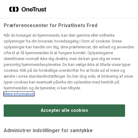
Grossister der forhandler
Søg
vores produkter
Gem dine favoritter!
Præferencecenter for Privatlivets Fred
Vores produkter forhandles kun via grossister - se
Når du besøger en hjemmeside, kan den gemme eller indhente
herunder hvilke:
oplysninger fra din browser, hovedsagelig i form af cookies. Disse
oplysninger kan handle om dig, dine præferencer, din enhed og anvendes
Lad ikke en eneste opskrift gå tabt! Opret en profil nu og
ofte til at få hjemmesiden til at fungere korrekt. Oplysningerne
identificerer normalt ikke dig direkte, men de kan give dig en mere
start din personlige samling af favoritopskrifter eller
AB
BC
Arctic
CB
personlig hjemmesideoplevelse. Du kan vælge ikke at tillade visse typer
produkter.
Catering
Catering
cookies. Klik på de forskellige overskrifter for at finde ud af mere og
Import
A/
ændre i vores standardindstillinger. Du bør dog vide, at blokering af visse
A/S
A/S
Bliv medlem af Odense Marcipan's professionelle
typer cookies kan eventuelt påvirke din oplevelse med henblik på
fællesskab og få nem adgang til dine gemte opskrifter og
hjemmesiden og de tjenester, vi kan tilbyde.
Gi
Condi
Dagrofa
produkter - når som helst, hvor som helst.
Mere information
Fullhouse
Ca
ApS
Foodservice
A/
Accepter alle cookies
Log ind
Opret profil
Hørkram
INCO
L. C.
Me
Foodservice
Cash
Lauritzen
Ho
Administrer indstillinger for samtykke
A/S
&
A/S
A/