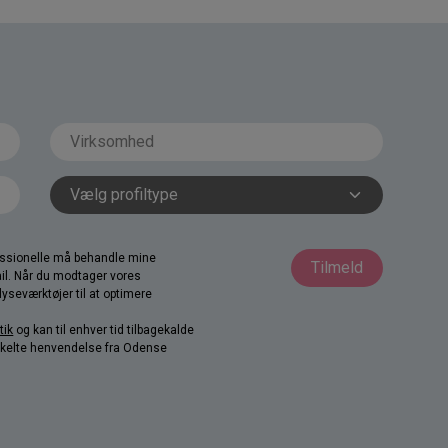
fessionelle må behandle mine
Tilmeld
il. Når du modtager vores
yseværktøjer til at optimere
tik
og kan til enhver tid tilbagekalde
nkelte henvendelse fra Odense