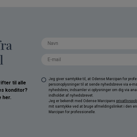
fra
l
Jeg giver samtykke til, at Odense Marcipan for pro
ter til alle
personoplysninger til at sende nyhedsbreve via e-ma
res konditor?
nyhedsbrev, indsamler vi oplysninger om dig via anal
indholdet af nyhedsbrevet.
 her.
Jeg er bekendt med Odense Marcipans
privatlivspoli
mit samtykke ved at bruge afmeldingslinket i den e
Marcipan for professionelle.