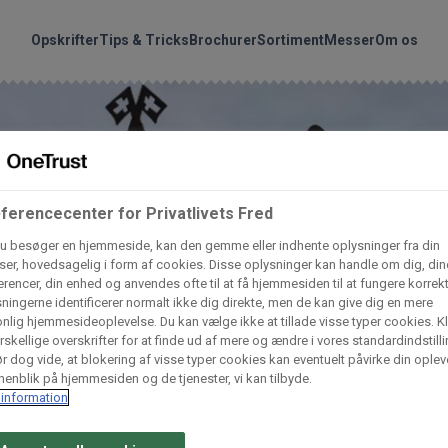
handler vores produkte
Søg
Opskrifter
Tips & Tricks
Brochurer
Sortiment
Messer
Om os
nder hvilke:
Gem dine favoritter!
Arctic Import
BC Catering A/S
Lad ikke en eneste opskrift gå tabt! Opret en profil nu og start di
personlige samling af favoritopskrifter eller produkter.
ferencecenter for Privatlivets Fred
u besøger en hjemmeside, kan den gemme eller indhente oplysninger fra din
liv medlem af Odense Marcipan's professionelle fællesskab og 
Dagrofa Foodservice
Fullhouse
er, hovedsagelig i form af cookies. Disse oplysninger kan handle om dig, din
em adgang til dine gemte opskrifter og produkter - når som hels
rencer, din enhed og anvendes ofte til at få hjemmesiden til at fungere korrekt
hvor som helst.
ningerne identificerer normalt ikke dig direkte, men de kan give dig en mere
nlig hjemmesideoplevelse. Du kan vælge ikke at tillade visse typer cookies. Kl
INCO Cash & Carry
L. C. Lauritzen A/
rskellige overskrifter for at finde ud af mere og ændre i vores standardindstilli
Log ind
Opret profil
r dog vide, at blokering af visse typer cookies kan eventuelt påvirke din oplev
enblik på hjemmesiden og de tjenester, vi kan tilbyde.
information
Vaffelexpressen
Vaffelgrossisten