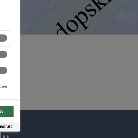
ktive
te
du