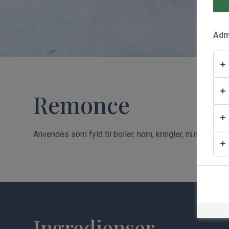
Waffle Supply
Admi
Remonce
Anvendes som fyld til boller, horn, kringler, m.m.
Ingredienser