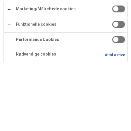
Carry
Marketing/Målrettede cookies
Procater
Waf
Vaffelexpressen
Vaffelgrossisten
ApS
Ba
Funktionelle cookies
Waffle
Performance Cookies
Supply
Nødvendige cookies
Altid aktive
Makronmasse med Bitter
00/EB
Ingredienser