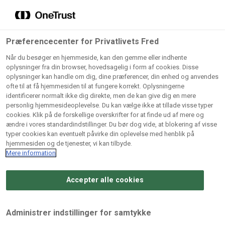
Grossister der forhandler
Søg
vores produkter
Gem dine favoritter!
Præferencecenter for Privatlivets Fred
Vores produkter forhandles kun via grossister - se
Når du besøger en hjemmeside, kan den gemme eller indhente
herunder hvilke:
oplysninger fra din browser, hovedsagelig i form af cookies. Disse
oplysninger kan handle om dig, dine præferencer, din enhed og anvendes
Lad ikke en eneste opskrift gå tabt! Opret en profil nu og
ofte til at få hjemmesiden til at fungere korrekt. Oplysningerne
identificerer normalt ikke dig direkte, men de kan give dig en mere
start din personlige samling af favoritopskrifter eller
AB
BC
Arctic
CB
personlig hjemmesideoplevelse. Du kan vælge ikke at tillade visse typer
produkter.
Catering
Catering
cookies. Klik på de forskellige overskrifter for at finde ud af mere og
Import
A/
ændre i vores standardindstillinger. Du bør dog vide, at blokering af visse
A/S
A/S
Bliv medlem af Odense Marcipan's professionelle
typer cookies kan eventuelt påvirke din oplevelse med henblik på
fællesskab og få nem adgang til dine gemte opskrifter og
hjemmesiden og de tjenester, vi kan tilbyde.
Gi
Condi
Dagrofa
produkter - når som helst, hvor som helst.
Mere information
Fullhouse
Ca
ApS
Foodservice
A/
Accepter alle cookies
Log ind
Opret profil
Hørkram
INCO
L. C.
Me
Foodservice
Cash
Lauritzen
Ho
Administrer indstillinger for samtykke
A/S
&
A/S
A/