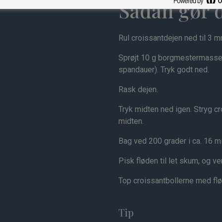
Sådan gør 
Rul croissantdejen ned til 3 
Sprøjt 10 g borgmestermasse p
spandauer). Tryk godt ned.
Rask dejen.
Tryk midten ned igen. Stryg c
midten.
Bag ved 200 grader i ca. 16 mi
Pisk fløden til let skum, og v
Top croissantbollerne med fl
Tip