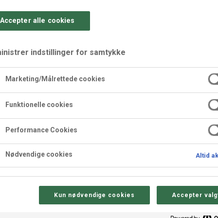
Accepter alle cookies
nistrer indstillinger for samtykke
Marketing/Målrettede cookies
ed Mango-Passion Frug
Funktionelle cookies
issantdej, cremet borgmestermasse, frisk mango-passion frugtfyld
Performance Cookies
 nye højder!
Nødvendige cookies
Altid a
Kun nødvendige cookies
Accepter valg