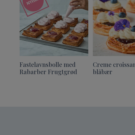
NYHED
Fastelavnsbolle med
Creme croissa
Rabarber Frugtgrød
blåbær