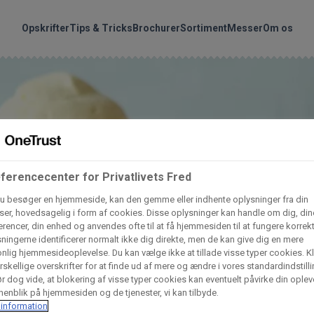
handler vores produkte
Søg
Opskrifter
Tips & Tricks
Brochurer
Sortiment
Messer
Om os
nder hvilke:
Gem dine favoritter!
Arctic Import
BC Catering A/S
Lad ikke en eneste opskrift gå tabt! Opret en profil nu og start di
personlige samling af favoritopskrifter eller produkter.
liv medlem af Odense Marcipan's professionelle fællesskab og 
Dagrofa Foodservice
Fullhouse
ferencecenter for Privatlivets Fred
em adgang til dine gemte opskrifter og produkter - når som hels
u besøger en hjemmeside, kan den gemme eller indhente oplysninger fra din
hvor som helst.
er, hovedsagelig i form af cookies. Disse oplysninger kan handle om dig, din
rencer, din enhed og anvendes ofte til at få hjemmesiden til at fungere korrekt
INCO Cash & Carry
L. C. Lauritzen A/
ningerne identificerer normalt ikke dig direkte, men de kan give dig en mere
Log ind
Opret profil
nlig hjemmesideoplevelse. Du kan vælge ikke at tillade visse typer cookies. Kl
rskellige overskrifter for at finde ud af mere og ændre i vores standardindstilli
r dog vide, at blokering af visse typer cookies kan eventuelt påvirke din oplev
Vaffelexpressen
Vaffelgrossisten
enblik på hjemmesiden og de tjenester, vi kan tilbyde.
information