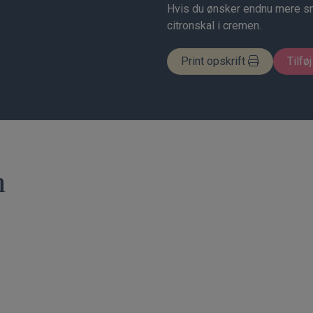
Hvis du ønsker endnu mere sm
citronskal i cremen.
Print opskrift
Tilføj
n