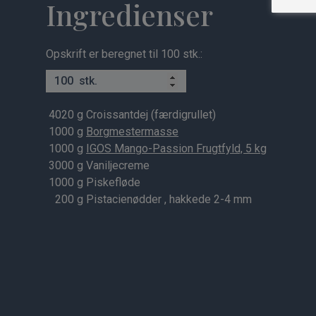
Ingredienser
Opskrift er beregnet til 100 stk.:
stk.
4020
g Croissantdej (færdigrullet)
1000
g
Borgmestermasse
1000
g
IGOS Mango-Passion Frugtfyld, 5 kg
3000
g Vaniljecreme
1000
g Piskefløde
200
g Pistacienødder , hakkede 2-4 mm