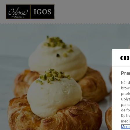
Grossister der for
Vores produkter forhandles kun via grossister - se heru
AB Catering A/S
Condi ApS
B
Præ
n
Når d
brows
præfe
Hørkram Foodservice A/S
Oplys
perso
de fo
Du bø
Procater ApS
med h
Mere 