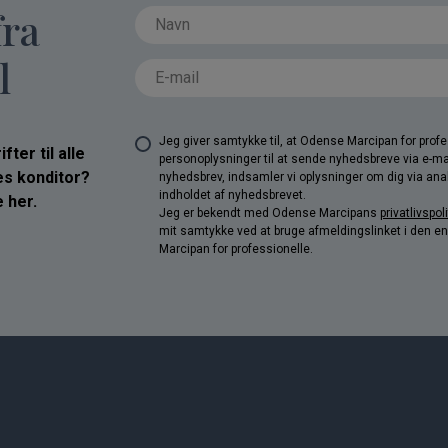
fra
l
Jeg giver samtykke til, at Odense Marcipan for pro
ter til alle
personoplysninger til at sende nyhedsbreve via e-ma
res konditor?
nyhedsbrev, indsamler vi oplysninger om dig via anal
indholdet af nyhedsbrevet.
 her.
Jeg er bekendt med Odense Marcipans
privatlivspoli
mit samtykke ved at bruge afmeldingslinket i den e
Marcipan for professionelle.