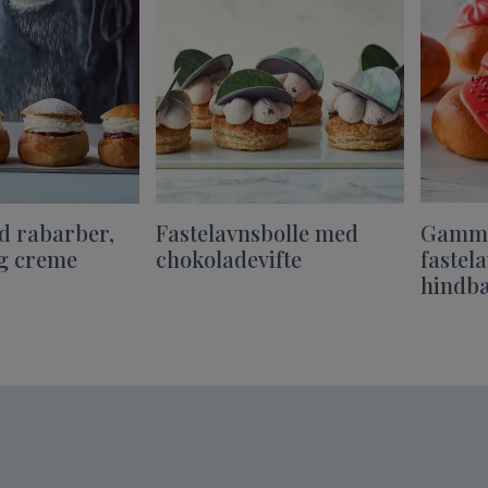
d rabarber,
Fastelavnsbolle med
Gamme
g creme
chokoladevifte
fastel
hindb