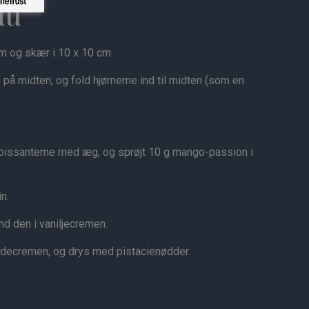
du
mm og skær i 10 x 10 cm.
å midten, og fold hjørnerne ind til midten (som en
roissanterne med æg, og sprøjt 10 g mango-passion i
n.
end den i vaniljecremen.
ødecremen, og drys med pistacienødder.