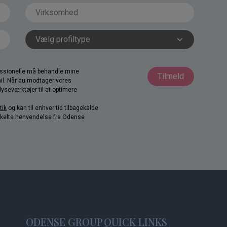
fessionelle må behandle mine
Tilmeld
il. Når du modtager vores
yseværktøjer til at optimere
tik
og kan til enhver tid tilbagekalde
nkelte henvendelse fra Odense
ODENSE GROUP
QUICK LINKS