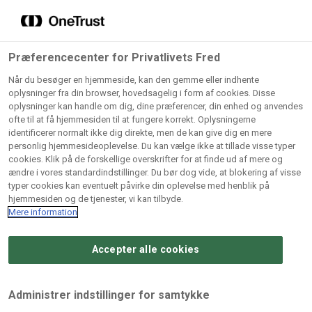
Grossister der forhandler
Søg
vores produkter
Gem dine favoritter!
Præferencecenter for Privatlivets Fred
Vores produkter forhandles kun via grossister - se
Når du besøger en hjemmeside, kan den gemme eller indhente
herunder hvilke:
oplysninger fra din browser, hovedsagelig i form af cookies. Disse
oplysninger kan handle om dig, dine præferencer, din enhed og anvendes
Lad ikke en eneste opskrift gå tabt! Opret en profil nu og
ofte til at få hjemmesiden til at fungere korrekt. Oplysningerne
identificerer normalt ikke dig direkte, men de kan give dig en mere
start din personlige samling af favoritopskrifter eller
AB
BC
Arctic
CB
personlig hjemmesideoplevelse. Du kan vælge ikke at tillade visse typer
produkter.
Catering
Catering
cookies. Klik på de forskellige overskrifter for at finde ud af mere og
Import
A/
ændre i vores standardindstillinger. Du bør dog vide, at blokering af visse
A/S
A/S
Bliv medlem af Odense Marcipan's professionelle
typer cookies kan eventuelt påvirke din oplevelse med henblik på
fællesskab og få nem adgang til dine gemte opskrifter og
hjemmesiden og de tjenester, vi kan tilbyde.
Gi
Condi
Dagrofa
produkter - når som helst, hvor som helst.
Mere information
Fullhouse
Ca
ApS
Foodservice
A/
Accepter alle cookies
Log ind
Opret profil
Hørkram
INCO
L. C.
Me
Foodservice
Cash
Lauritzen
Ho
Administrer indstillinger for samtykke
A/S
&
A/S
A/