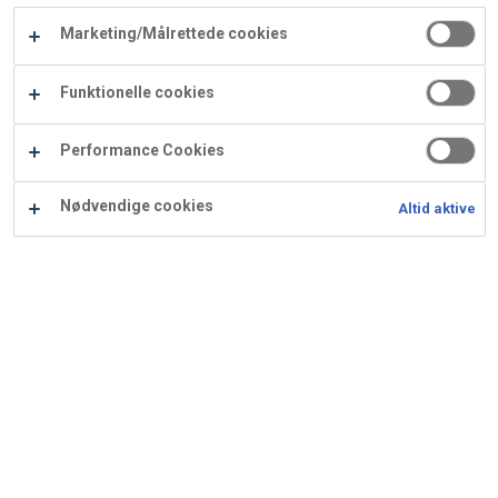
Carry
Marketing/Målrettede cookies
Procater
Waf
Vaffelexpressen
Vaffelgrossisten
ApS
Ba
Funktionelle cookies
Waffle
Performance Cookies
Supply
Nødvendige cookies
Altid aktive
Fastelavnsboller med nougat
Fristende fastelavnsboller med nougat.
Ingredienser