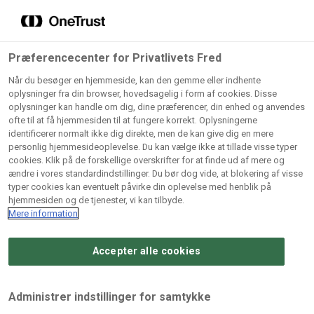
Grossister der forhandler
Søg
vores produkter
Gem dine favoritter!
Præferencecenter for Privatlivets Fred
Vores produkter forhandles kun via grossister - se
Når du besøger en hjemmeside, kan den gemme eller indhente
herunder hvilke:
oplysninger fra din browser, hovedsagelig i form af cookies. Disse
oplysninger kan handle om dig, dine præferencer, din enhed og anvendes
Lad ikke en eneste opskrift gå tabt! Opret en profil nu og
ofte til at få hjemmesiden til at fungere korrekt. Oplysningerne
identificerer normalt ikke dig direkte, men de kan give dig en mere
start din personlige samling af favoritopskrifter eller
AB
BC
Arctic
CB
personlig hjemmesideoplevelse. Du kan vælge ikke at tillade visse typer
produkter.
Catering
Catering
cookies. Klik på de forskellige overskrifter for at finde ud af mere og
Import
A/
ændre i vores standardindstillinger. Du bør dog vide, at blokering af visse
A/S
A/S
Bliv medlem af Odense Marcipan's professionelle
typer cookies kan eventuelt påvirke din oplevelse med henblik på
fællesskab og få nem adgang til dine gemte opskrifter og
hjemmesiden og de tjenester, vi kan tilbyde.
Gi
Condi
Dagrofa
produkter - når som helst, hvor som helst.
Mere information
Fullhouse
Ca
ApS
Foodservice
A/
Accepter alle cookies
Log ind
Opret profil
Hørkram
INCO
L. C.
Me
Foodservice
Cash
Lauritzen
Ho
Administrer indstillinger for samtykke
A/S
&
A/S
A/