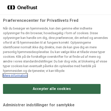
Grossister der forhandler
Søg
vores produkter
Gem dine favoritter!
Præferencecenter for Privatlivets Fred
Vores produkter forhandles kun via grossister - se
Når du besøger en hjemmeside, kan den gemme eller indhente
herunder hvilke:
oplysninger fra din browser, hovedsagelig i form af cookies. Disse
oplysninger kan handle om dig, dine præferencer, din enhed og anvendes
Lad ikke en eneste opskrift gå tabt! Opret en profil nu og
ofte til at få hjemmesiden til at fungere korrekt. Oplysningerne
identificerer normalt ikke dig direkte, men de kan give dig en mere
start din personlige samling af favoritopskrifter eller
AB
BC
Arctic
CB
personlig hjemmesideoplevelse. Du kan vælge ikke at tillade visse typer
produkter.
Catering
Catering
cookies. Klik på de forskellige overskrifter for at finde ud af mere og
Import
A/
ændre i vores standardindstillinger. Du bør dog vide, at blokering af visse
A/S
A/S
Bliv medlem af Odense Marcipan's professionelle
typer cookies kan eventuelt påvirke din oplevelse med henblik på
fællesskab og få nem adgang til dine gemte opskrifter og
hjemmesiden og de tjenester, vi kan tilbyde.
Gi
Condi
Dagrofa
produkter - når som helst, hvor som helst.
Mere information
Fullhouse
Ca
ApS
Foodservice
A/
Accepter alle cookies
Log ind
Opret profil
Hørkram
INCO
L. C.
Me
Foodservice
Cash
Lauritzen
Ho
Administrer indstillinger for samtykke
A/S
&
A/S
A/