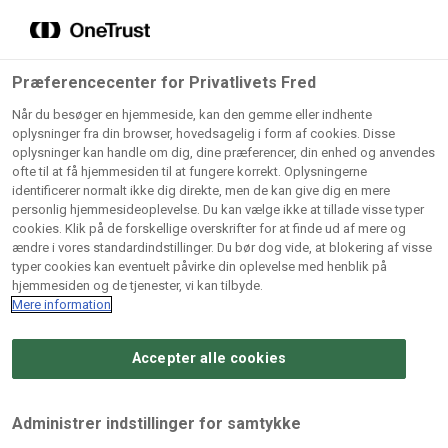
Grossister der forhandler
Søg
vores produkter
Gem dine favoritter!
Præferencecenter for Privatlivets Fred
Vores produkter forhandles kun via grossister - se
Når du besøger en hjemmeside, kan den gemme eller indhente
herunder hvilke:
oplysninger fra din browser, hovedsagelig i form af cookies. Disse
oplysninger kan handle om dig, dine præferencer, din enhed og anvendes
Lad ikke en eneste opskrift gå tabt! Opret en profil nu og
ofte til at få hjemmesiden til at fungere korrekt. Oplysningerne
identificerer normalt ikke dig direkte, men de kan give dig en mere
start din personlige samling af favoritopskrifter eller
AB
BC
Arctic
CB
personlig hjemmesideoplevelse. Du kan vælge ikke at tillade visse typer
produkter.
Catering
Catering
cookies. Klik på de forskellige overskrifter for at finde ud af mere og
Import
A/
ændre i vores standardindstillinger. Du bør dog vide, at blokering af visse
A/S
A/S
Bliv medlem af Odense Marcipan's professionelle
typer cookies kan eventuelt påvirke din oplevelse med henblik på
fællesskab og få nem adgang til dine gemte opskrifter og
hjemmesiden og de tjenester, vi kan tilbyde.
Gi
Condi
Dagrofa
produkter - når som helst, hvor som helst.
Mere information
Fullhouse
Ca
ApS
Foodservice
A/
Accepter alle cookies
Log ind
Opret profil
Hørkram
INCO
L. C.
Me
Foodservice
Cash
Lauritzen
Ho
Administrer indstillinger for samtykke
A/S
&
A/S
A/