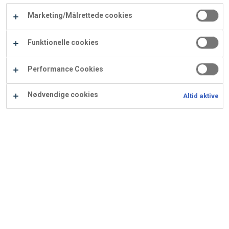
Carry
Marketing/Målrettede cookies
Procater
Waf
Vaffelexpressen
Vaffelgrossisten
ApS
Ba
Funktionelle cookies
Waffle
Performance Cookies
Supply
Nødvendige cookies
Altid aktive
Fastelavnsboller med
kransekage og creme
Ingredienser