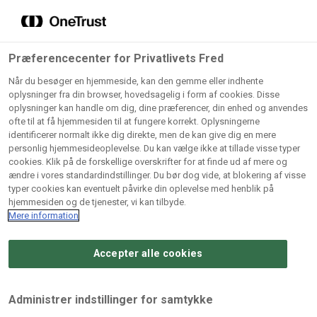
Grossister der forhandler
Søg
vores produkter
Gem dine favoritter!
Præferencecenter for Privatlivets Fred
Vores produkter forhandles kun via grossister - se
Når du besøger en hjemmeside, kan den gemme eller indhente
herunder hvilke:
oplysninger fra din browser, hovedsagelig i form af cookies. Disse
oplysninger kan handle om dig, dine præferencer, din enhed og anvendes
Lad ikke en eneste opskrift gå tabt! Opret en profil nu og
ofte til at få hjemmesiden til at fungere korrekt. Oplysningerne
identificerer normalt ikke dig direkte, men de kan give dig en mere
start din personlige samling af favoritopskrifter eller
AB
BC
Arctic
CB
personlig hjemmesideoplevelse. Du kan vælge ikke at tillade visse typer
produkter.
Catering
Catering
cookies. Klik på de forskellige overskrifter for at finde ud af mere og
Import
A/
ændre i vores standardindstillinger. Du bør dog vide, at blokering af visse
A/S
A/S
Bliv medlem af Odense Marcipan's professionelle
typer cookies kan eventuelt påvirke din oplevelse med henblik på
fællesskab og få nem adgang til dine gemte opskrifter og
hjemmesiden og de tjenester, vi kan tilbyde.
Gi
Condi
Dagrofa
produkter - når som helst, hvor som helst.
Mere information
Fullhouse
Ca
ApS
Foodservice
A/
Accepter alle cookies
Log ind
Opret profil
Hørkram
INCO
L. C.
Me
Foodservice
Cash
Lauritzen
Ho
Administrer indstillinger for samtykke
A/S
&
A/S
A/