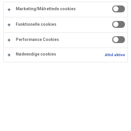
Carry
Marketing/Målrettede cookies
Procater
Waf
Vaffelexpressen
Vaffelgrossisten
ApS
Ba
Funktionelle cookies
Waffle
Performance Cookies
Supply
Nødvendige cookies
Altid aktive
Petit marcipan-kokos
Ingredienser
Opskrift er beregnet til 120 stk.: