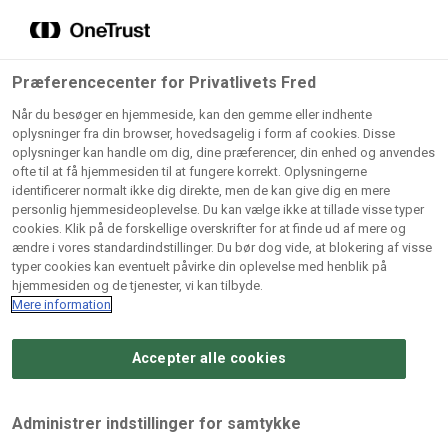
Grossister der forhandler
Søg
vores produkter
Gem dine favoritter!
Præferencecenter for Privatlivets Fred
Vores produkter forhandles kun via grossister - se
Når du besøger en hjemmeside, kan den gemme eller indhente
herunder hvilke:
oplysninger fra din browser, hovedsagelig i form af cookies. Disse
oplysninger kan handle om dig, dine præferencer, din enhed og anvendes
Lad ikke en eneste opskrift gå tabt! Opret en profil nu og
ofte til at få hjemmesiden til at fungere korrekt. Oplysningerne
identificerer normalt ikke dig direkte, men de kan give dig en mere
start din personlige samling af favoritopskrifter eller
AB
BC
Arctic
CB
personlig hjemmesideoplevelse. Du kan vælge ikke at tillade visse typer
produkter.
Catering
Catering
cookies. Klik på de forskellige overskrifter for at finde ud af mere og
Import
A/
ændre i vores standardindstillinger. Du bør dog vide, at blokering af visse
A/S
A/S
Bliv medlem af Odense Marcipan's professionelle
typer cookies kan eventuelt påvirke din oplevelse med henblik på
fællesskab og få nem adgang til dine gemte opskrifter og
hjemmesiden og de tjenester, vi kan tilbyde.
Gi
Condi
Dagrofa
produkter - når som helst, hvor som helst.
Mere information
Fullhouse
Ca
ApS
Foodservice
A/
Accepter alle cookies
Log ind
Opret profil
Hørkram
INCO
L. C.
Me
Foodservice
Cash
Lauritzen
Ho
Administrer indstillinger for samtykke
A/S
&
A/S
A/