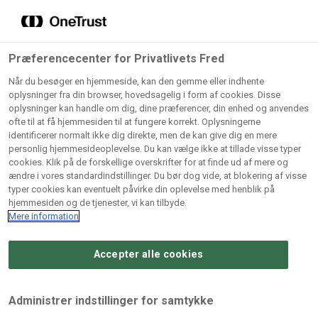
Grossister der forhandler
Søg
vores produkter
Gem dine favoritter!
Præferencecenter for Privatlivets Fred
Vores produkter forhandles kun via grossister - se
Når du besøger en hjemmeside, kan den gemme eller indhente
herunder hvilke:
oplysninger fra din browser, hovedsagelig i form af cookies. Disse
oplysninger kan handle om dig, dine præferencer, din enhed og anvendes
Lad ikke en eneste opskrift gå tabt! Opret en profil nu og
ofte til at få hjemmesiden til at fungere korrekt. Oplysningerne
identificerer normalt ikke dig direkte, men de kan give dig en mere
start din personlige samling af favoritopskrifter eller
AB
BC
Arctic
CB
personlig hjemmesideoplevelse. Du kan vælge ikke at tillade visse typer
produkter.
Catering
Catering
cookies. Klik på de forskellige overskrifter for at finde ud af mere og
Import
A/
ændre i vores standardindstillinger. Du bør dog vide, at blokering af visse
A/S
A/S
Bliv medlem af Odense Marcipan's professionelle
typer cookies kan eventuelt påvirke din oplevelse med henblik på
fællesskab og få nem adgang til dine gemte opskrifter og
hjemmesiden og de tjenester, vi kan tilbyde.
Gi
Condi
Dagrofa
produkter - når som helst, hvor som helst.
Mere information
Fullhouse
Ca
ApS
Foodservice
A/
Accepter alle cookies
Log ind
Opret profil
Hørkram
INCO
L. C.
Me
Foodservice
Cash
Lauritzen
Ho
Administrer indstillinger for samtykke
A/S
&
A/S
A/