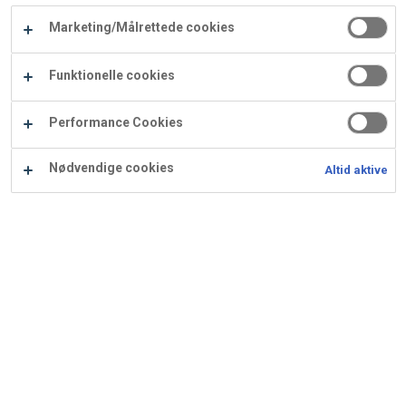
Carry
Marketing/Målrettede cookies
Procater
Waf
Vaffelexpressen
Vaffelgrossisten
ApS
Ba
Funktionelle cookies
Waffle
Performance Cookies
Supply
Nødvendige cookies
Altid aktive
Petit Nougat
Ingredienser
Opskrift er beregnet til 50 stk.: