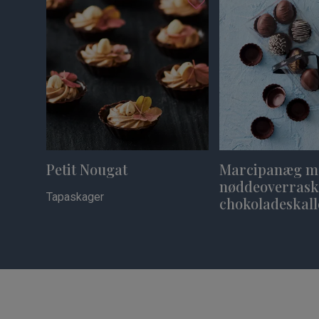
Petit Nougat
Marcipanæg m
nøddeoverraske
Tapaskager
chokoladeskall