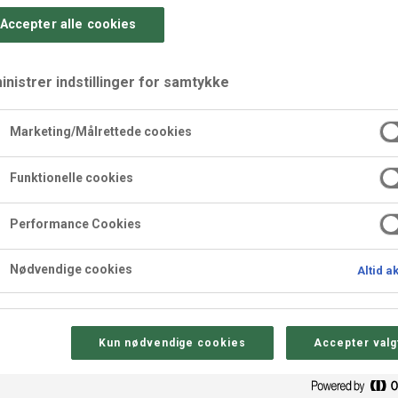
Accepter alle cookies
nistrer indstillinger for samtykke
Marketing/Målrettede cookies
deskåle,
Næringsindhold pr. 100
Funktionelle cookies
Energi
Performance Cookies
Fedt
Nødvendige cookies
Altid a
- heraf mættede fedtsyrer
Kulhydrat
- heraf sukkerarter
kål på ca. 4,3 g og klar
Kun nødvendige cookies
Accepter valg
Protein
og en karakteristisk
Salt
 og mindst 50%