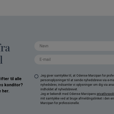
fra
l
Jeg giver samtykke til, at Odense Marcipan for pro
ter til alle
personoplysninger til at sende nyhedsbreve via e-ma
res konditor?
nyhedsbrev, indsamler vi oplysninger om dig via anal
indholdet af nyhedsbrevet.
 her.
Jeg er bekendt med Odense Marcipans
privatlivspoli
mit samtykke ved at bruge afmeldingslinket i den e
Marcipan for professionelle.