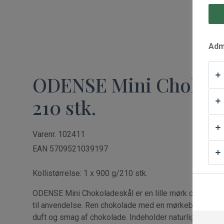
Waffle Supply
Admi
ODENSE Mini Chokola
210 stk.
Varenr. 102411
EAN 5709521039197
Kollistørrelse: 1 x 900 g/210 stk.
ODENSE Mini Chokoladeskål er en lille mørk chokolades
til anvendelse. Ren chokolade med en mørkebrun farve 
duft og smag af chokolade. Indeholder naturlig aroma