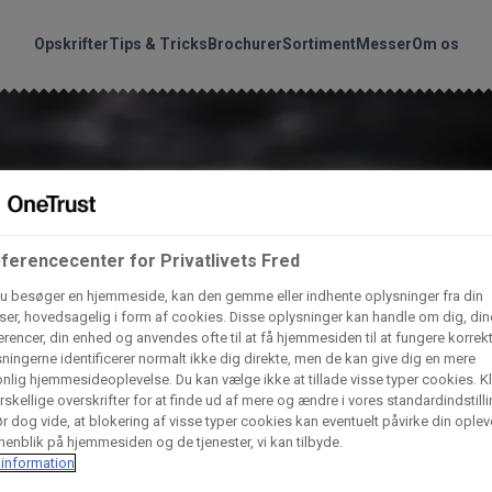
handler vores produkte
Søg
Opskrifter
Tips & Tricks
Brochurer
Sortiment
Messer
Om os
nder hvilke:
Gem dine favoritter!
Arctic Import
BC Catering A/S
Lad ikke en eneste opskrift gå tabt! Opret en profil nu og start di
personlige samling af favoritopskrifter eller produkter.
ferencecenter for Privatlivets Fred
liv medlem af Odense Marcipan's professionelle fællesskab og 
Dagrofa Foodservice
Fullhouse
u besøger en hjemmeside, kan den gemme eller indhente oplysninger fra din
em adgang til dine gemte opskrifter og produkter - når som hels
er, hovedsagelig i form af cookies. Disse oplysninger kan handle om dig, din
hvor som helst.
rencer, din enhed og anvendes ofte til at få hjemmesiden til at fungere korrekt
INCO Cash & Carry
L. C. Lauritzen A/
ningerne identificerer normalt ikke dig direkte, men de kan give dig en mere
nlig hjemmesideoplevelse. Du kan vælge ikke at tillade visse typer cookies. Kl
Log ind
Opret profil
rskellige overskrifter for at finde ud af mere og ændre i vores standardindstilli
r dog vide, at blokering af visse typer cookies kan eventuelt påvirke din oplev
Vaffelexpressen
Vaffelgrossisten
enblik på hjemmesiden og de tjenester, vi kan tilbyde.
information