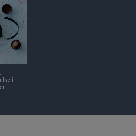
.
lse i
er