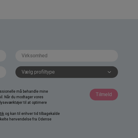
fessionelle må behandle mine
Tilmeld
il. Når du modtager vores
yseværktøjer til at optimere
tik
og kan til enhver tid tilbagekalde
nkelte henvendelse fra Odense