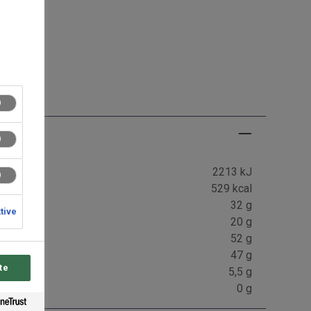
g
2213 kJ
529 kcal
32 g
ktive
20 g
52 g
47 g
te
5,5 g
0 g