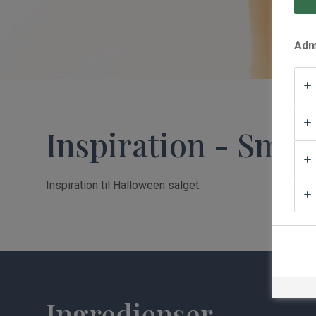
Waffle Supply
Admi
Inspiration - Små
Inspiration til Halloween salget.
Ingredienser