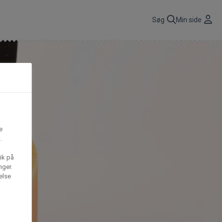
r
Søg
Min side
CBP A/S
n
få
Gima Catering A/S
e
t,
.
ik på
S
Mega House A/S
nger.
else
Waffle Barons