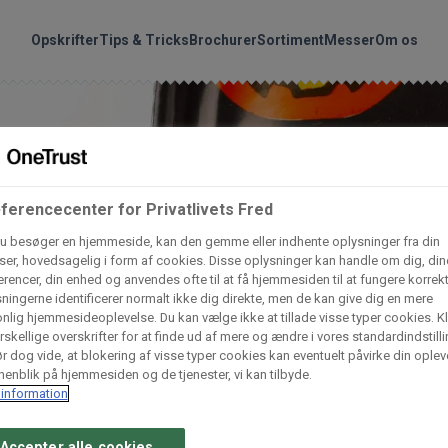
handler vores produkte
Søg
Opskrifter
Tips & Tricks
Brochurer
Sortiment
Messer
Om os
nder hvilke:
Gem dine favoritter!
Arctic Import
BC Catering A/S
Lad ikke en eneste opskrift gå tabt! Opret en profil nu og start di
ferencecenter for Privatlivets Fred
personlige samling af favoritopskrifter eller produkter.
u besøger en hjemmeside, kan den gemme eller indhente oplysninger fra din
liv medlem af Odense Marcipan's professionelle fællesskab og 
Dagrofa Foodservice
Fullhouse
er, hovedsagelig i form af cookies. Disse oplysninger kan handle om dig, din
em adgang til dine gemte opskrifter og produkter - når som hels
rencer, din enhed og anvendes ofte til at få hjemmesiden til at fungere korrekt
hvor som helst.
ningerne identificerer normalt ikke dig direkte, men de kan give dig en mere
nlig hjemmesideoplevelse. Du kan vælge ikke at tillade visse typer cookies. Kl
INCO Cash & Carry
L. C. Lauritzen A/
rskellige overskrifter for at finde ud af mere og ændre i vores standardindstilli
r dog vide, at blokering af visse typer cookies kan eventuelt påvirke din oplev
Log ind
Opret profil
enblik på hjemmesiden og de tjenester, vi kan tilbyde.
information
Vaffelexpressen
Vaffelgrossisten
Accepter alle cookies