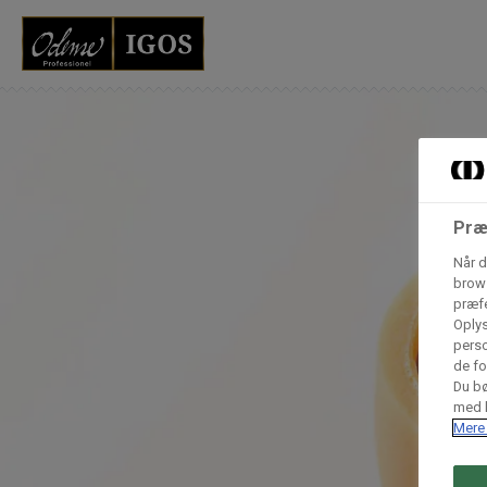
Grossister der for
Vores produkter forhandles kun via grossister - se heru
AB Catering A/S
Præ
Når d
Condi ApS
B
brows
n
præfe
Oplys
perso
Hørkram Foodservice A/S
de fo
Du bø
med h
Mere 
Procater ApS