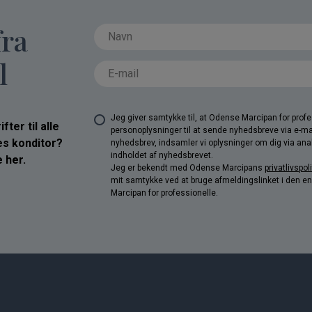
fra
l
Jeg giver samtykke til, at Odense Marcipan for pro
ter til alle
personoplysninger til at sende nyhedsbreve via e-ma
res konditor?
nyhedsbrev, indsamler vi oplysninger om dig via anal
indholdet af nyhedsbrevet.
 her.
Jeg er bekendt med Odense Marcipans
privatlivspoli
mit samtykke ved at bruge afmeldingslinket i den e
Marcipan for professionelle.