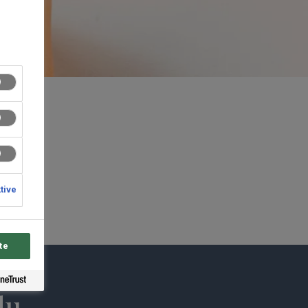
ktive
te
du