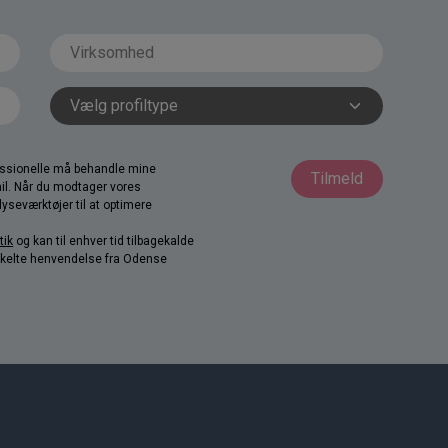
fessionelle må behandle mine
Tilmeld
il. Når du modtager vores
yseværktøjer til at optimere
tik
og kan til enhver tid tilbagekalde
nkelte henvendelse fra Odense