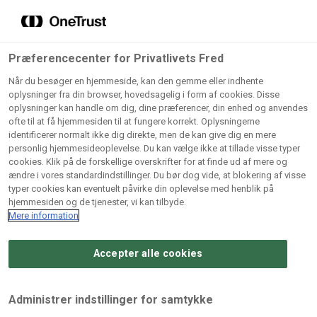
Grossister der forhandler
Søg
vores produkter
Gem dine favoritter!
Præferencecenter for Privatlivets Fred
Vores produkter forhandles kun via grossister - se
Når du besøger en hjemmeside, kan den gemme eller indhente
herunder hvilke:
oplysninger fra din browser, hovedsagelig i form af cookies. Disse
oplysninger kan handle om dig, dine præferencer, din enhed og anvendes
Lad ikke en eneste opskrift gå tabt! Opret en profil nu og
ofte til at få hjemmesiden til at fungere korrekt. Oplysningerne
identificerer normalt ikke dig direkte, men de kan give dig en mere
start din personlige samling af favoritopskrifter eller
AB
BC
Arctic
CB
personlig hjemmesideoplevelse. Du kan vælge ikke at tillade visse typer
produkter.
Catering
Catering
cookies. Klik på de forskellige overskrifter for at finde ud af mere og
Import
A/
ændre i vores standardindstillinger. Du bør dog vide, at blokering af visse
A/S
A/S
Bliv medlem af Odense Marcipan's professionelle
typer cookies kan eventuelt påvirke din oplevelse med henblik på
fællesskab og få nem adgang til dine gemte opskrifter og
hjemmesiden og de tjenester, vi kan tilbyde.
Gi
Condi
Dagrofa
produkter - når som helst, hvor som helst.
Mere information
Fullhouse
Ca
ApS
Foodservice
A/
Accepter alle cookies
Log ind
Opret profil
Hørkram
INCO
L. C.
Me
Foodservice
Cash
Lauritzen
Ho
Administrer indstillinger for samtykke
A/S
&
A/S
A/