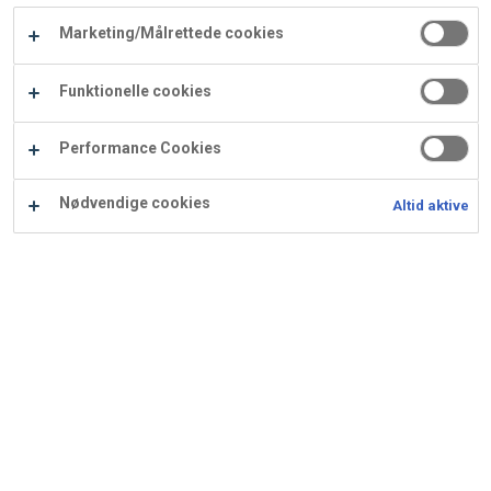
Carry
Marketing/Målrettede cookies
Procater
Waf
Vaffelexpressen
Vaffelgrossisten
ApS
Ba
Funktionelle cookies
Waffle
Performance Cookies
Supply
Nødvendige cookies
Altid aktive
Mazarin med jordbær
Ingredienser
Opskrift er beregnet til 30 stk.: