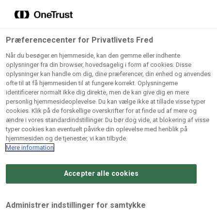
Grossister der forhandler
Søg
vores produkter
Gem dine favoritter!
Præferencecenter for Privatlivets Fred
Vores produkter forhandles kun via grossister - se
Når du besøger en hjemmeside, kan den gemme eller indhente
herunder hvilke:
oplysninger fra din browser, hovedsagelig i form af cookies. Disse
oplysninger kan handle om dig, dine præferencer, din enhed og anvendes
Lad ikke en eneste opskrift gå tabt! Opret en profil nu og
ofte til at få hjemmesiden til at fungere korrekt. Oplysningerne
identificerer normalt ikke dig direkte, men de kan give dig en mere
start din personlige samling af favoritopskrifter eller
AB
BC
Arctic
CB
personlig hjemmesideoplevelse. Du kan vælge ikke at tillade visse typer
produkter.
Catering
Catering
cookies. Klik på de forskellige overskrifter for at finde ud af mere og
Import
A/
ændre i vores standardindstillinger. Du bør dog vide, at blokering af visse
A/S
A/S
Bliv medlem af Odense Marcipan's professionelle
typer cookies kan eventuelt påvirke din oplevelse med henblik på
fællesskab og få nem adgang til dine gemte opskrifter og
hjemmesiden og de tjenester, vi kan tilbyde.
Gi
Condi
Dagrofa
produkter - når som helst, hvor som helst.
Mere information
Fullhouse
Ca
ApS
Foodservice
A/
Accepter alle cookies
Log ind
Opret profil
Hørkram
INCO
L. C.
Me
Foodservice
Cash
Lauritzen
Ho
Administrer indstillinger for samtykke
A/S
&
A/S
A/