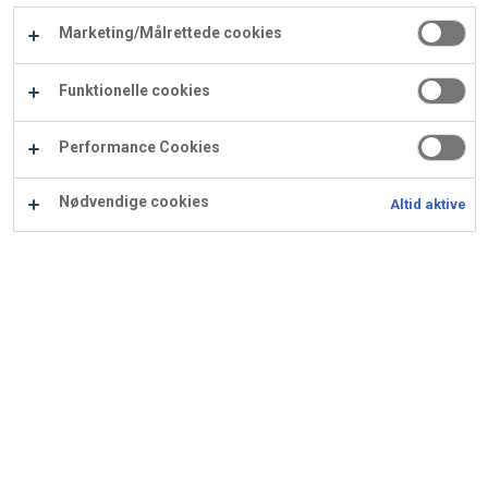
Carry
Marketing/Målrettede cookies
Procater
Waf
Vaffelexpressen
Vaffelgrossisten
ApS
Ba
Funktionelle cookies
Waffle
Performance Cookies
Supply
Nødvendige cookies
Altid aktive
Smør-mazarin med
marcipan
Grundopskrift til mazariner.