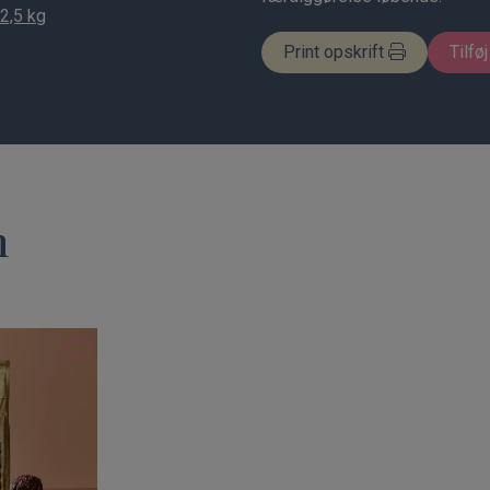
2,5 kg
Print opskrift
Tilføj
n