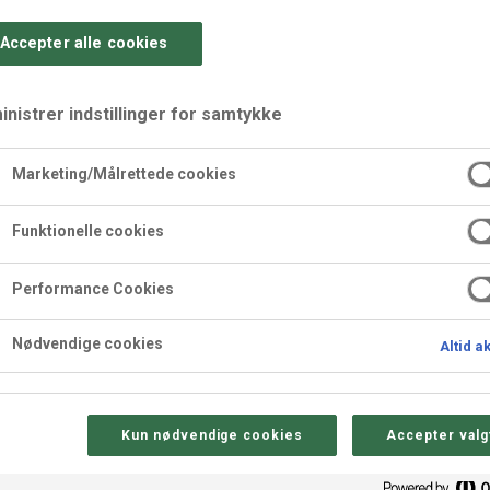
Accepter alle cookies
nistrer indstillinger for samtykke
Marketing/Målrettede cookies
Funktionelle cookies
-Kaj. Lav den enten med smørcreme eller chokoladecreme.
Performance Cookies
Nødvendige cookies
Altid a
Kun nødvendige cookies
Accepter valg
Sådan gør 