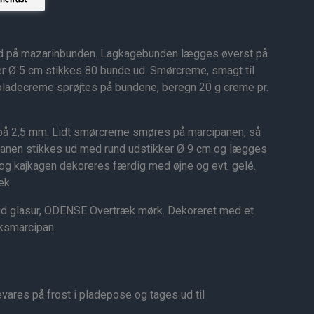
 på mazarinbunden. Lagkagebunden lægges øverst på
r Ø 5 cm stikkes 80 bunde ud. Smørcreme, smagt til
oladecreme sprøjtes på bundene, beregn 20 g creme pr.
på 2,5 mm. Lidt smørcreme smøres på marcipanen, så
panen stikkes ud med rund udstikker Ø 9 cm og lægges
og kajkagen dekoreres færdig med øjne og evt. gelé.
æk.
vid glasur, ODENSE Overtræk mørk. Dekoreret med et
æksmarcipan.
res på frost i pladepose og tages ud til