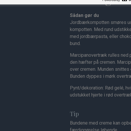
Sådan gør du
Jordbærkompotten smøres ud
kompotten. Med rund udstikke
med jordbærpasta, eller chok
bund.
Marcipanovertræk rulles ned 
den hæfter på cremen. Marci
over cremen. Munden snittes 
Bunden dyppes i mørk overtr
Pynt/dekoration: Rød gelé, h
udstukket hjerte i rød overtr
Tip
Bundene med creme kan opbeva
færdiggørelse løbende.