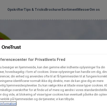
handler vores produkte
Søg
Opskrifter
Tips & Tricks
Brochurer
Sortiment
Messer
Om os
nder hvilke:
Gem dine favoritter!
Arctic Import
BC Catering A/S
Lad ikke en eneste opskrift gå tabt! Opret en profil nu og start di
personlige samling af favoritopskrifter eller produkter.
ferencecenter for Privatlivets Fred
liv medlem af Odense Marcipan's professionelle fællesskab og 
Dagrofa Foodservice
Fullhouse
em adgang til dine gemte opskrifter og produkter - når som hels
u besøger en hjemmeside, kan den gemme eller indhente oplysninger fra din
hvor som helst.
er, hovedsagelig i form af cookies. Disse oplysninger kan handle om dig, din
rencer, din enhed og anvendes ofte til at få hjemmesiden til at fungere korrekt
INCO Cash & Carry
L. C. Lauritzen A/
ningerne identificerer normalt ikke dig direkte, men de kan give dig en mere
nlig hjemmesideoplevelse. Du kan vælge ikke at tillade visse typer cookies. Kl
Log ind
Opret profil
rskellige overskrifter for at finde ud af mere og ændre i vores standardindstilli
r dog vide, at blokering af visse typer cookies kan eventuelt påvirke din oplev
Vaffelexpressen
Vaffelgrossisten
enblik på hjemmesiden og de tjenester, vi kan tilbyde.
information