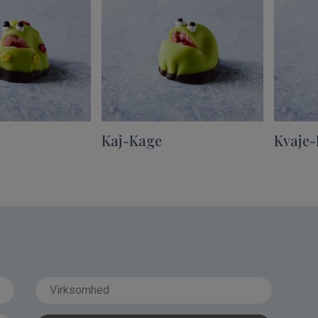
Kaj-Kage
Kvaje-