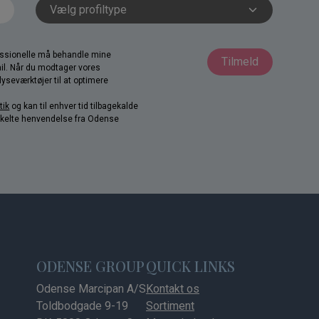
fessionelle må behandle mine
Tilmeld
il. Når du modtager vores
yseværktøjer til at optimere
tik
og kan til enhver tid tilbagekalde
nkelte henvendelse fra Odense
ODENSE GROUP
QUICK LINKS
Odense Marcipan A/S
Kontakt os
Toldbodgade 9-19
Sortiment