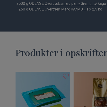
2500
g
ODENSE Overtræksmarcipan - Grøn til tørkage 
250
g
ODENSE Overtræk Mørk RA/MB - 1 x 2,5 kg
Produkter i opskrifte