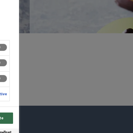
ktive
te
du