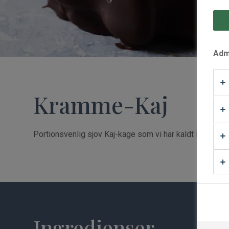
Waffle Supply
Admi
Kramme-Kaj
Portionsvenlig sjov Kaj-kage som vi har kaldt Kramme
Ingredienser