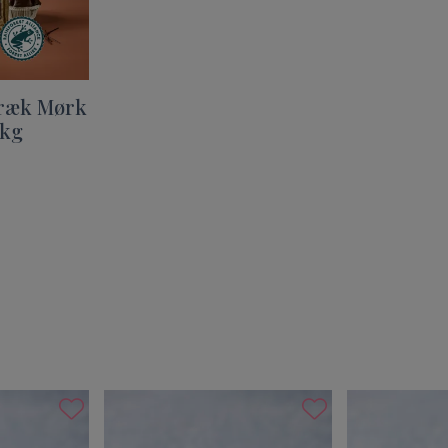
ræk Mørk
 kg