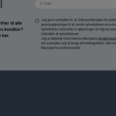
l
Jeg giver samtykke til, at Odense Marcipan for pro
ter til alle
personoplysninger til at sende nyhedsbreve via e-ma
res konditor?
nyhedsbrev, indsamler vi oplysninger om dig via anal
indholdet af nyhedsbrevet.
 her.
Jeg er bekendt med Odense Marcipans
privatlivspoli
mit samtykke ved at bruge afmeldingslinket i den e
Marcipan for professionelle.