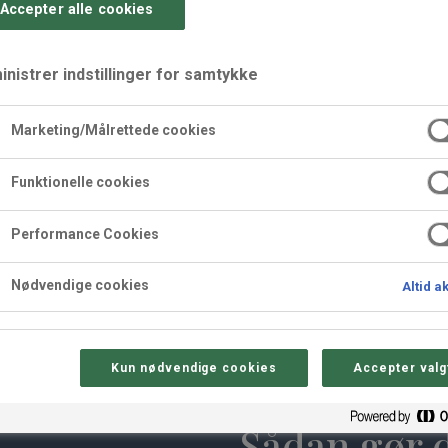
Accepter alle cookies
nistrer indstillinger for samtykke
Marketing/Målrettede cookies
Funktionelle cookies
citron og rabarber- 
Performance Cookies
mage af citron, rabarber og hvid chokolade. Desserten kan og
Nødvendige cookies
Altid a
Kun nødvendige cookies
Accepter valg
Sådan gør 