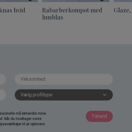
knas hvid
Rabarberkompot med
Glaze,
husblas
fessionelle må behandle mine
Tilmeld
il. Når du modtager vores
yseværktøjer til at optimere