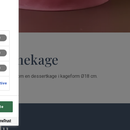
rammekage
så laves som en dessertkage i kageform Ø18 cm.
ktive
te
du