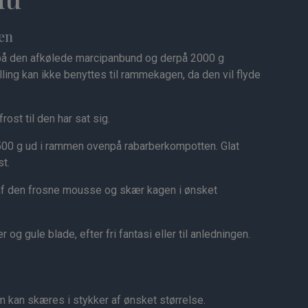
en
på den afkølede marcipanbund og derpå 2000 g
ling kan ikke benyttes til rammekagen, da den vil flyde
ost til den har sat sig.
00 g ud i rammen ovenpå rabarberkompotten. Glat
t.
af den frosne mousse og skær kagen i ønsket
g gule blade, efter fri fantasi eller til anledningen.
m kan skæres i stykker af ønsket størrelse.