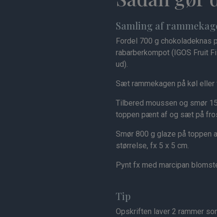
Samling af rammekag
Fordel 700 g chokoladeknas 
rabarberkompot (IGOS Fruit Fil
ud).
Sæt rammekagen på køl eller fr
Tilbered moussen og smør 15
toppen pænt af og sæt på fros
Smør 800 g glaze på toppen 
størrelse, fx 5 x 5 cm.
Pynt fx med marcipan blomster o
Tip
Opskriften laver 2 rammer so