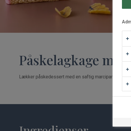
Waffle Supply
Admi
Påskelagkage med 
Lækker påskedessert med en saftig marcipanbund og s
Ingredienser