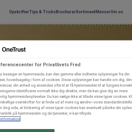
handler vores produkte
Søg
Opskrifter
Tips & Tricks
Brochurer
Sortiment
Messer
Om os
nder hvilke:
Gem dine favoritter!
Arctic Import
BC Catering A/S
Lad ikke en eneste opskrift gå tabt! Opret en profil nu og start di
personlige samling af favoritopskrifter eller produkter.
ferencecenter for Privatlivets Fred
liv medlem af Odense Marcipan's professionelle fællesskab og 
Dagrofa Foodservice
Fullhouse
u besøger en hjemmeside, kan den gemme eller indhente oplysninger fra din
er, hovedsagelig i form af cookies. Disse oplysninger kan handle om dig, din
em adgang til dine gemte opskrifter og produkter - når som hels
rencer, din enhed og anvendes ofte til at få hjemmesiden til at fungere korrekt
hvor som helst.
ningerne identificerer normalt ikke dig direkte, men de kan give dig en mere
INCO Cash & Carry
L. C. Lauritzen A/
nlig hjemmesideoplevelse. Du kan vælge ikke at tillade visse typer cookies. Kl
rskellige overskrifter for at finde ud af mere og ændre i vores standardindstilli
Log ind
Opret profil
r dog vide, at blokering af visse typer cookies kan eventuelt påvirke din oplev
enblik på hjemmesiden og de tjenester, vi kan tilbyde.
Vaffelexpressen
Vaffelgrossisten
information