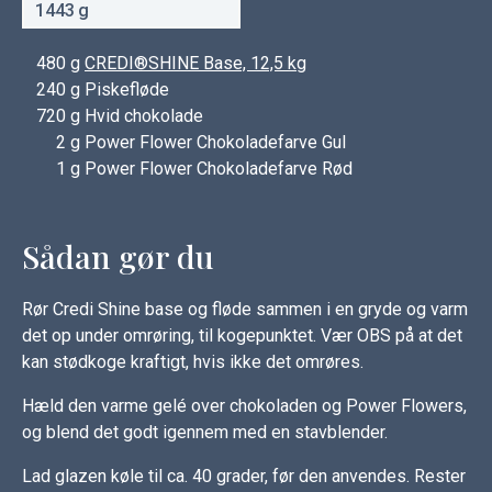
g
480
g
CREDI®SHINE Base, 12,5 kg
240
g Piskefløde
720
g Hvid chokolade
2
g Power Flower Chokoladefarve Gul
1
g Power Flower Chokoladefarve Rød
Sådan gør du
Rør Credi Shine base og fløde sammen i en gryde og varm
det op under omrøring, til kogepunktet. Vær OBS på at det
kan stødkoge kraftigt, hvis ikke det omrøres.
Hæld den varme gelé over chokoladen og Power Flowers,
og blend det godt igennem med en stavblender.
Lad glazen køle til ca. 40 grader, før den anvendes. Rester