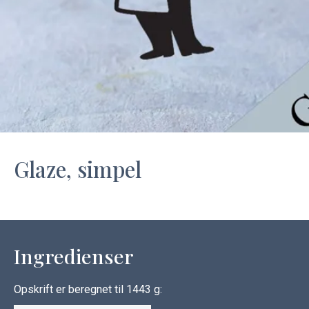
Carry
Procater
Waf
Vaffelexpressen
Vaffelgrossisten
ApS
Ba
Waffle
Supply
Glaze, simpel
Ingredienser
Opskrift er beregnet til 1443 g: