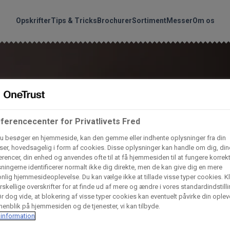
handler vores produkte
Søg
Opskrifter
Tips & Tricks
Brochurer
Sortiment
Messer
Om os
nder hvilke:
Gem dine favoritter!
Arctic Import
BC Catering A/S
Lad ikke en eneste opskrift gå tabt! Opret en profil nu og start di
personlige samling af favoritopskrifter eller produkter.
ferencecenter for Privatlivets Fred
liv medlem af Odense Marcipan's professionelle fællesskab og 
Dagrofa Foodservice
Fullhouse
u besøger en hjemmeside, kan den gemme eller indhente oplysninger fra din
em adgang til dine gemte opskrifter og produkter - når som hels
er, hovedsagelig i form af cookies. Disse oplysninger kan handle om dig, din
hvor som helst.
rencer, din enhed og anvendes ofte til at få hjemmesiden til at fungere korrekt
INCO Cash & Carry
L. C. Lauritzen A/
ningerne identificerer normalt ikke dig direkte, men de kan give dig en mere
nlig hjemmesideoplevelse. Du kan vælge ikke at tillade visse typer cookies. Kl
Log ind
Opret profil
rskellige overskrifter for at finde ud af mere og ændre i vores standardindstilli
r dog vide, at blokering af visse typer cookies kan eventuelt påvirke din oplev
Vaffelexpressen
Vaffelgrossisten
enblik på hjemmesiden og de tjenester, vi kan tilbyde.
information