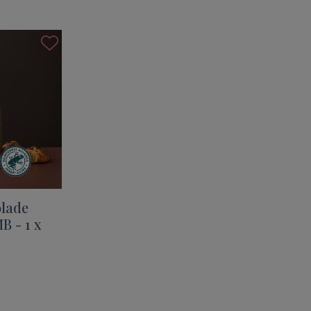
lade
B - 1 x