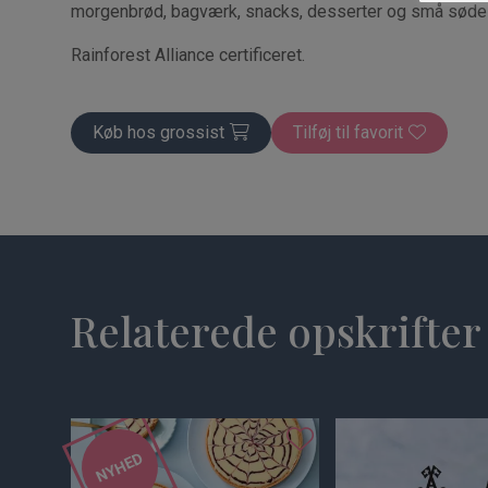
morgenbrød, bagværk, snacks, desserter og små søde 
Rainforest Alliance certificeret.
Køb hos grossist
Tilføj til favorit
Relaterede opskrifter
NYHED