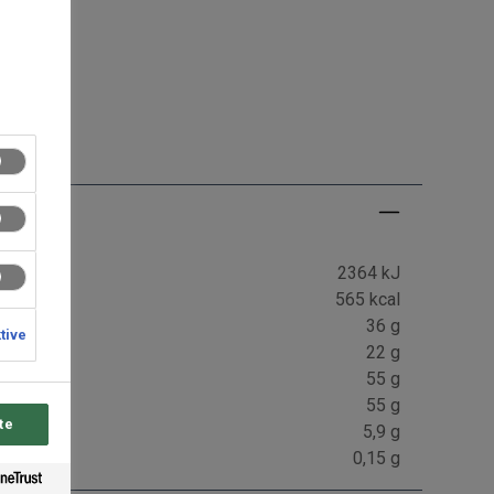
g
2364 kJ
565 kcal
36 g
ktive
22 g
55 g
55 g
te
5,9 g
0,15 g