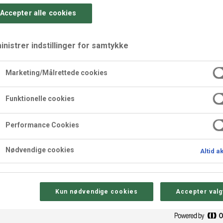
Accepter alle cookies
nistrer indstillinger for samtykke
Marketing/Målrettede cookies
vid
Næringsindhold pr. 100
Funktionelle cookies
Energi
Performance Cookies
Fedt
Nødvendige cookies
Altid a
- heraf mættede fedtsyrer
Kulhydrat
- heraf sukkerarter
at arbejde med og
Kun nødvendige cookies
Accepter valg
Protein
ør dem velegnede til et
Salt
dagen. Brug dem fx i