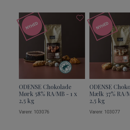
NYHED
NYHED
ODENSE Chokolade
ODENSE Choko
Mørk 58% RA/MB - 1 x
Mælk 37% RA/M
2,5 kg
2,5 kg
Varenr. 103076
Varenr. 103077