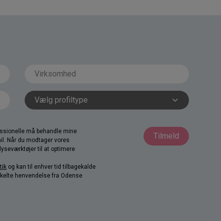
fessionelle må behandle mine
Tilmeld
il. Når du modtager vores
yseværktøjer til at optimere
tik
og kan til enhver tid tilbagekalde
nkelte henvendelse fra Odense