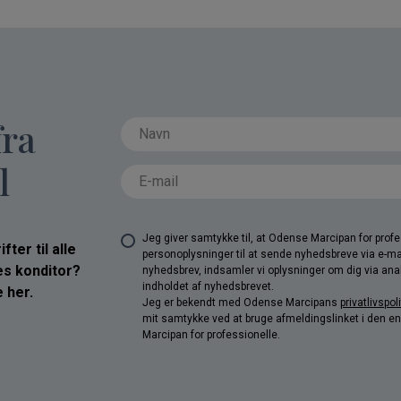
fra
l
Jeg giver samtykke til, at Odense Marcipan for pro
ter til alle
personoplysninger til at sende nyhedsbreve via e-ma
res konditor?
nyhedsbrev, indsamler vi oplysninger om dig via anal
indholdet af nyhedsbrevet.
 her.
Jeg er bekendt med Odense Marcipans
privatlivspoli
mit samtykke ved at bruge afmeldingslinket i den e
Marcipan for professionelle.