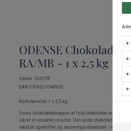
Waffle Supply
Admi
ODENSE Chokolade H
RA/MB - 1 x 2,5 kg
Varenr. 103078
EAN 5709521048953
Kollistørrelse 1 x 2,5 kg
Vores chokoladeknapper af hvid chokolade er nemme 
sikrer et ensartet resultat. Den gode chokoladesmag g
væld af opskrifter og serveringssituationer i løbet af 