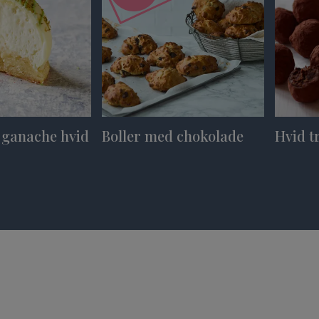
 ganache hvid
Boller med chokolade
Hvid t