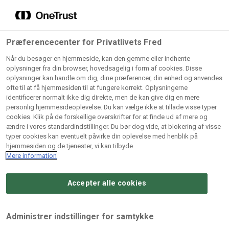
Grossister der forhandler
Søg
vores produkter
Gem dine favoritter!
Præferencecenter for Privatlivets Fred
Vores produkter forhandles kun via grossister - se
Når du besøger en hjemmeside, kan den gemme eller indhente
herunder hvilke:
oplysninger fra din browser, hovedsagelig i form af cookies. Disse
oplysninger kan handle om dig, dine præferencer, din enhed og anvendes
Lad ikke en eneste opskrift gå tabt! Opret en profil nu og
ofte til at få hjemmesiden til at fungere korrekt. Oplysningerne
identificerer normalt ikke dig direkte, men de kan give dig en mere
start din personlige samling af favoritopskrifter eller
AB
BC
Arctic
CB
personlig hjemmesideoplevelse. Du kan vælge ikke at tillade visse typer
produkter.
Catering
Catering
cookies. Klik på de forskellige overskrifter for at finde ud af mere og
Import
A/
ændre i vores standardindstillinger. Du bør dog vide, at blokering af visse
A/S
A/S
Bliv medlem af Odense Marcipan's professionelle
typer cookies kan eventuelt påvirke din oplevelse med henblik på
fællesskab og få nem adgang til dine gemte opskrifter og
hjemmesiden og de tjenester, vi kan tilbyde.
Gi
Condi
Dagrofa
produkter - når som helst, hvor som helst.
Mere information
Fullhouse
Ca
ApS
Foodservice
A/
Accepter alle cookies
Log ind
Opret profil
Hørkram
INCO
L. C.
Me
Foodservice
Cash
Lauritzen
Ho
Administrer indstillinger for samtykke
A/S
&
A/S
A/