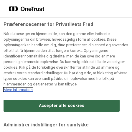
Grossister der forhandler
Søg
vores produkter
Gem dine favoritter!
Præferencecenter for Privatlivets Fred
Vores produkter forhandles kun via grossister - se
Når du besøger en hjemmeside, kan den gemme eller indhente
herunder hvilke:
oplysninger fra din browser, hovedsagelig i form af cookies. Disse
oplysninger kan handle om dig, dine præferencer, din enhed og anvendes
Lad ikke en eneste opskrift gå tabt! Opret en profil nu og
ofte til at få hjemmesiden til at fungere korrekt. Oplysningerne
identificerer normalt ikke dig direkte, men de kan give dig en mere
start din personlige samling af favoritopskrifter eller
AB
BC
Arctic
CB
personlig hjemmesideoplevelse. Du kan vælge ikke at tillade visse typer
produkter.
Catering
Catering
cookies. Klik på de forskellige overskrifter for at finde ud af mere og
Import
A/
ændre i vores standardindstillinger. Du bør dog vide, at blokering af visse
A/S
A/S
Bliv medlem af Odense Marcipan's professionelle
typer cookies kan eventuelt påvirke din oplevelse med henblik på
fællesskab og få nem adgang til dine gemte opskrifter og
hjemmesiden og de tjenester, vi kan tilbyde.
Gi
Condi
Dagrofa
produkter - når som helst, hvor som helst.
Mere information
Fullhouse
Ca
ApS
Foodservice
A/
Accepter alle cookies
Log ind
Opret profil
Hørkram
INCO
L. C.
Me
Foodservice
Cash
Lauritzen
Ho
Administrer indstillinger for samtykke
A/S
&
A/S
A/