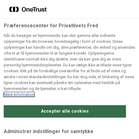
Grossister der forhandler
Søg
vores produkter
Gem dine favoritter!
Præferencecenter for Privatlivets Fred
Vores produkter forhandles kun via grossister - se
Når du besøger en hjemmeside, kan den gemme eller indhente
herunder hvilke:
oplysninger fra din browser, hovedsagelig i form af cookies. Disse
oplysninger kan handle om dig, dine præferencer, din enhed og anvendes
Lad ikke en eneste opskrift gå tabt! Opret en profil nu og
ofte til at få hjemmesiden til at fungere korrekt. Oplysningerne
identificerer normalt ikke dig direkte, men de kan give dig en mere
start din personlige samling af favoritopskrifter eller
AB
BC
Arctic
CB
personlig hjemmesideoplevelse. Du kan vælge ikke at tillade visse typer
produkter.
Catering
Catering
cookies. Klik på de forskellige overskrifter for at finde ud af mere og
Import
A/
ændre i vores standardindstillinger. Du bør dog vide, at blokering af visse
A/S
A/S
Bliv medlem af Odense Marcipan's professionelle
typer cookies kan eventuelt påvirke din oplevelse med henblik på
fællesskab og få nem adgang til dine gemte opskrifter og
hjemmesiden og de tjenester, vi kan tilbyde.
Gi
Condi
Dagrofa
produkter - når som helst, hvor som helst.
Mere information
Fullhouse
Ca
ApS
Foodservice
A/
Accepter alle cookies
Log ind
Opret profil
Hørkram
INCO
L. C.
Me
Foodservice
Cash
Lauritzen
Ho
Administrer indstillinger for samtykke
A/S
&
A/S
A/