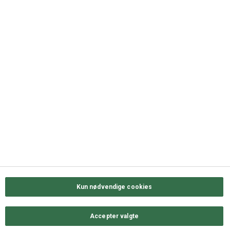
DK-5000 Odense C
+45 63 11 72 00
QUICK LINKS
Kontakt os
Sortiment
Messekalender
Job hos ODENSE GROUP
Privatlivs- & cookiepolitik
Kun nødvendige cookies
Accepter valgte