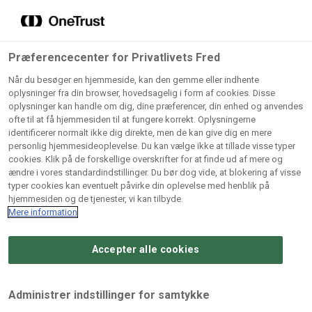
Grossister der forhandler
Søg
vores produkter
Gem dine favoritter!
Præferencecenter for Privatlivets Fred
Vores produkter forhandles kun via grossister - se
Når du besøger en hjemmeside, kan den gemme eller indhente
herunder hvilke:
oplysninger fra din browser, hovedsagelig i form af cookies. Disse
oplysninger kan handle om dig, dine præferencer, din enhed og anvendes
Lad ikke en eneste opskrift gå tabt! Opret en profil nu og
ofte til at få hjemmesiden til at fungere korrekt. Oplysningerne
identificerer normalt ikke dig direkte, men de kan give dig en mere
start din personlige samling af favoritopskrifter eller
AB
BC
Arctic
CB
personlig hjemmesideoplevelse. Du kan vælge ikke at tillade visse typer
produkter.
Catering
Catering
cookies. Klik på de forskellige overskrifter for at finde ud af mere og
Import
A/
ændre i vores standardindstillinger. Du bør dog vide, at blokering af visse
A/S
A/S
Bliv medlem af Odense Marcipan's professionelle
typer cookies kan eventuelt påvirke din oplevelse med henblik på
fællesskab og få nem adgang til dine gemte opskrifter og
hjemmesiden og de tjenester, vi kan tilbyde.
Gi
Condi
Dagrofa
produkter - når som helst, hvor som helst.
Mere information
Fullhouse
Ca
ApS
Foodservice
A/
Accepter alle cookies
Log ind
Opret profil
Hørkram
INCO
L. C.
Me
Foodservice
Cash
Lauritzen
Ho
Administrer indstillinger for samtykke
A/S
&
A/S
A/