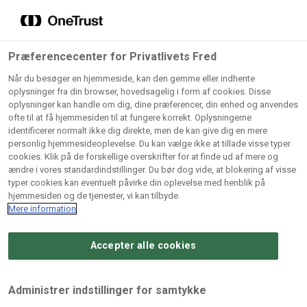
Grossister der forhandler
Søg
vores produkter
Gem dine favoritter!
Præferencecenter for Privatlivets Fred
Vores produkter forhandles kun via grossister - se
Når du besøger en hjemmeside, kan den gemme eller indhente
herunder hvilke:
oplysninger fra din browser, hovedsagelig i form af cookies. Disse
Marcipanæg Citron/Pistacie
oplysninger kan handle om dig, dine præferencer, din enhed og anvendes
Lad ikke en eneste opskrift gå tabt! Opret en profil nu og
ofte til at få hjemmesiden til at fungere korrekt. Oplysningerne
identificerer normalt ikke dig direkte, men de kan give dig en mere
start din personlige samling af favoritopskrifter eller
AB
BC
Prøv denne opskrift på marcipanæg overtrukket med
Arctic
CB
personlig hjemmesideoplevelse. Du kan vælge ikke at tillade visse typer
produkter.
Catering
Catering
cookies. Klik på de forskellige overskrifter for at finde ud af mere og
ODENSE Trøffel á la Dubai. De knasende kadayifstykker i
Import
A/
ændre i vores standardindstillinger. Du bør dog vide, at blokering af visse
A/S
A/S
trøflen kombineret med det bløde indre af marcipan,
Bliv medlem af Odense Marcipan's professionelle
typer cookies kan eventuelt påvirke din oplevelse med henblik på
pistacie og citron giver dine påskeæg en smagsoplevelse
fællesskab og få nem adgang til dine gemte opskrifter og
hjemmesiden og de tjenester, vi kan tilbyde.
Gi
Condi
Dagrofa
ud over det sædvanlige. Drys med finthakket pistacie for
produkter - når som helst, hvor som helst.
Mere information
Fullhouse
Ca
ApS
Foodservice
det sidste finish.
A/
Accepter alle cookies
Log ind
Opret profil
Hørkram
INCO
L. C.
Me
Foodservice
Cash
Lauritzen
Ho
Ingredienser
Administrer indstillinger for samtykke
A/S
&
A/S
A/