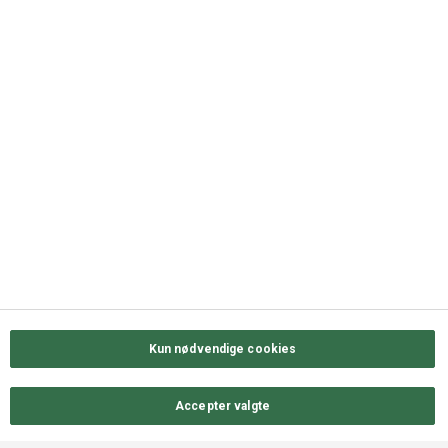
+45 63 11 72 00
QUICK LINKS
Kontakt os
Sortiment
Messekalender
Job hos ODENSE GROUP
Privatlivs- & cookiepolitik
Kun nødvendige cookies
Accepter valgte