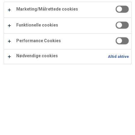
Carry
Marketing/Målrettede cookies
Procater
Waf
Vaffelexpressen
Vaffelgrossisten
ApS
Ba
Funktionelle cookies
Waffle
Performance Cookies
Supply
Nødvendige cookies
Altid aktive
Dessertglas m. hindbær og
hasselnød brownie
Ingredienser