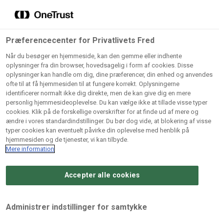
Grossister der forhandler
Søg
vores produkter
Gem dine favoritter!
Præferencecenter for Privatlivets Fred
Vores produkter forhandles kun via grossister - se
Når du besøger en hjemmeside, kan den gemme eller indhente
herunder hvilke:
oplysninger fra din browser, hovedsagelig i form af cookies. Disse
oplysninger kan handle om dig, dine præferencer, din enhed og anvendes
Lad ikke en eneste opskrift gå tabt! Opret en profil nu og
ofte til at få hjemmesiden til at fungere korrekt. Oplysningerne
identificerer normalt ikke dig direkte, men de kan give dig en mere
start din personlige samling af favoritopskrifter eller
AB
BC
Arctic
CB
personlig hjemmesideoplevelse. Du kan vælge ikke at tillade visse typer
produkter.
Catering
Catering
cookies. Klik på de forskellige overskrifter for at finde ud af mere og
Import
A/
ændre i vores standardindstillinger. Du bør dog vide, at blokering af visse
A/S
A/S
Bliv medlem af Odense Marcipan's professionelle
typer cookies kan eventuelt påvirke din oplevelse med henblik på
fællesskab og få nem adgang til dine gemte opskrifter og
hjemmesiden og de tjenester, vi kan tilbyde.
Gi
Condi
Dagrofa
produkter - når som helst, hvor som helst.
Mere information
Fullhouse
Ca
ApS
Foodservice
A/
Accepter alle cookies
Log ind
Opret profil
Hørkram
INCO
L. C.
Me
Foodservice
Cash
Lauritzen
Ho
Administrer indstillinger for samtykke
A/S
&
A/S
A/