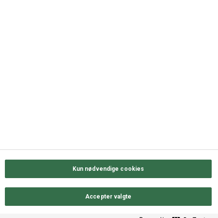
+45 63 11 72 00
QUICK LINKS
Kontakt os
Sortiment
Messekalender
Job hos ODENSE GROUP
Privatlivs- & cookiepolitik
Kun nødvendige cookies
Accepter valgte