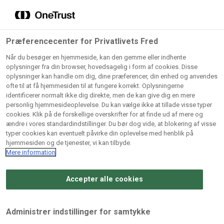
Grossister der forhandler
Søg
vores produkter
Gem dine favoritter!
Præferencecenter for Privatlivets Fred
Vores produkter forhandles kun via grossister - se
Når du besøger en hjemmeside, kan den gemme eller indhente
herunder hvilke:
oplysninger fra din browser, hovedsagelig i form af cookies. Disse
oplysninger kan handle om dig, dine præferencer, din enhed og anvendes
Lad ikke en eneste opskrift gå tabt! Opret en profil nu og
ofte til at få hjemmesiden til at fungere korrekt. Oplysningerne
identificerer normalt ikke dig direkte, men de kan give dig en mere
start din personlige samling af favoritopskrifter eller
AB
BC
Arctic
CB
personlig hjemmesideoplevelse. Du kan vælge ikke at tillade visse typer
produkter.
Catering
Catering
cookies. Klik på de forskellige overskrifter for at finde ud af mere og
Import
A/
ændre i vores standardindstillinger. Du bør dog vide, at blokering af visse
A/S
A/S
Bliv medlem af Odense Marcipan's professionelle
typer cookies kan eventuelt påvirke din oplevelse med henblik på
fællesskab og få nem adgang til dine gemte opskrifter og
hjemmesiden og de tjenester, vi kan tilbyde.
Gi
Condi
Dagrofa
produkter - når som helst, hvor som helst.
Mere information
Fullhouse
Ca
ApS
Foodservice
A/
Accepter alle cookies
Log ind
Opret profil
Hørkram
INCO
L. C.
Me
Foodservice
Cash
Lauritzen
Ho
Administrer indstillinger for samtykke
A/S
&
A/S
A/