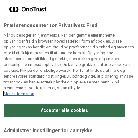
Grossister der forhandler
Søg
vores produkter
Gem dine favoritter!
Præferencecenter for Privatlivets Fred
Vores produkter forhandles kun via grossister - se
Når du besøger en hjemmeside, kan den gemme eller indhente
herunder hvilke:
oplysninger fra din browser, hovedsagelig i form af cookies. Disse
oplysninger kan handle om dig, dine præferencer, din enhed og anvendes
Lad ikke en eneste opskrift gå tabt! Opret en profil nu og
ofte til at få hjemmesiden til at fungere korrekt. Oplysningerne
identificerer normalt ikke dig direkte, men de kan give dig en mere
start din personlige samling af favoritopskrifter eller
AB
BC
Arctic
CB
personlig hjemmesideoplevelse. Du kan vælge ikke at tillade visse typer
produkter.
Catering
Catering
cookies. Klik på de forskellige overskrifter for at finde ud af mere og
Import
A/
ændre i vores standardindstillinger. Du bør dog vide, at blokering af visse
A/S
A/S
Bliv medlem af Odense Marcipan's professionelle
typer cookies kan eventuelt påvirke din oplevelse med henblik på
fællesskab og få nem adgang til dine gemte opskrifter og
hjemmesiden og de tjenester, vi kan tilbyde.
Gi
Condi
Dagrofa
produkter - når som helst, hvor som helst.
Mere information
Fullhouse
Ca
ApS
Foodservice
A/
Accepter alle cookies
Log ind
Opret profil
Hørkram
INCO
L. C.
Me
Foodservice
Cash
Lauritzen
Ho
Administrer indstillinger for samtykke
A/S
&
A/S
A/