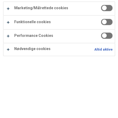
Carry
Marketing/Målrettede cookies
Procater
Waf
Vaffelexpressen
Vaffelgrossisten
ApS
Ba
Funktionelle cookies
Waffle
Performance Cookies
Supply
Nødvendige cookies
Altid aktive
Hindbær-ribs tærte
Ingredienser
Opskrift er beregnet til 18 stk.: