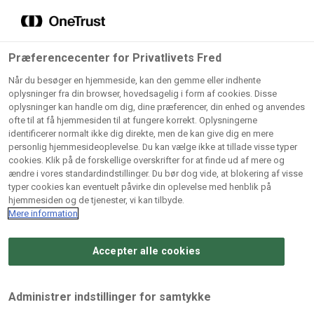
Grossister der forhandler
Søg
vores produkter
Gem dine favoritter!
Præferencecenter for Privatlivets Fred
Vores produkter forhandles kun via grossister - se
Når du besøger en hjemmeside, kan den gemme eller indhente
herunder hvilke:
oplysninger fra din browser, hovedsagelig i form af cookies. Disse
oplysninger kan handle om dig, dine præferencer, din enhed og anvendes
Lad ikke en eneste opskrift gå tabt! Opret en profil nu og
ofte til at få hjemmesiden til at fungere korrekt. Oplysningerne
identificerer normalt ikke dig direkte, men de kan give dig en mere
start din personlige samling af favoritopskrifter eller
AB
BC
Arctic
CB
personlig hjemmesideoplevelse. Du kan vælge ikke at tillade visse typer
produkter.
Catering
Catering
cookies. Klik på de forskellige overskrifter for at finde ud af mere og
Import
A/
ændre i vores standardindstillinger. Du bør dog vide, at blokering af visse
A/S
A/S
Bliv medlem af Odense Marcipan's professionelle
typer cookies kan eventuelt påvirke din oplevelse med henblik på
fællesskab og få nem adgang til dine gemte opskrifter og
hjemmesiden og de tjenester, vi kan tilbyde.
Gi
Condi
Dagrofa
produkter - når som helst, hvor som helst.
Mere information
Fullhouse
Ca
ApS
Foodservice
A/
Accepter alle cookies
Log ind
Opret profil
Hørkram
INCO
L. C.
Me
Foodservice
Cash
Lauritzen
Ho
Administrer indstillinger for samtykke
A/S
&
A/S
A/