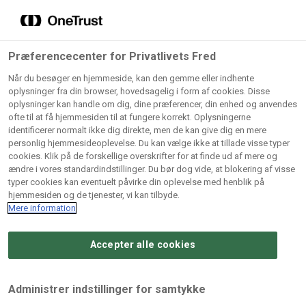
Grossister der forhandler
Søg
vores produkter
Gem dine favoritter!
Præferencecenter for Privatlivets Fred
Vores produkter forhandles kun via grossister - se
Når du besøger en hjemmeside, kan den gemme eller indhente
herunder hvilke:
oplysninger fra din browser, hovedsagelig i form af cookies. Disse
oplysninger kan handle om dig, dine præferencer, din enhed og anvendes
Lad ikke en eneste opskrift gå tabt! Opret en profil nu og
ofte til at få hjemmesiden til at fungere korrekt. Oplysningerne
identificerer normalt ikke dig direkte, men de kan give dig en mere
start din personlige samling af favoritopskrifter eller
AB
BC
Arctic
CB
personlig hjemmesideoplevelse. Du kan vælge ikke at tillade visse typer
produkter.
Catering
Catering
cookies. Klik på de forskellige overskrifter for at finde ud af mere og
Import
A/
ændre i vores standardindstillinger. Du bør dog vide, at blokering af visse
A/S
A/S
Bliv medlem af Odense Marcipan's professionelle
typer cookies kan eventuelt påvirke din oplevelse med henblik på
fællesskab og få nem adgang til dine gemte opskrifter og
hjemmesiden og de tjenester, vi kan tilbyde.
Gi
Condi
Dagrofa
produkter - når som helst, hvor som helst.
Mere information
Fullhouse
Ca
ApS
Foodservice
A/
Accepter alle cookies
Log ind
Opret profil
Hørkram
INCO
L. C.
Me
Foodservice
Cash
Lauritzen
Ho
Administrer indstillinger for samtykke
A/S
&
A/S
A/