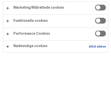
Carry
Marketing/Målrettede cookies
Procater
Waf
Vaffelexpressen
Vaffelgrossisten
ApS
Ba
Funktionelle cookies
Waffle
Performance Cookies
Supply
Nødvendige cookies
Altid aktive
Chokolade triologi tærte
Ingredienser
Opskrift er beregnet til 20 stk.: