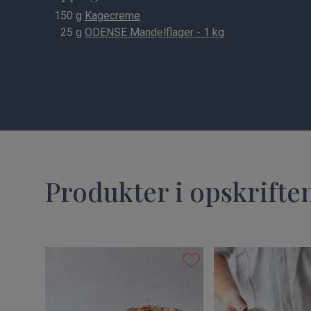
150
g
Kagecreme
25
g
ODENSE Mandelflager - 1 kg
Produkter i opskrifte