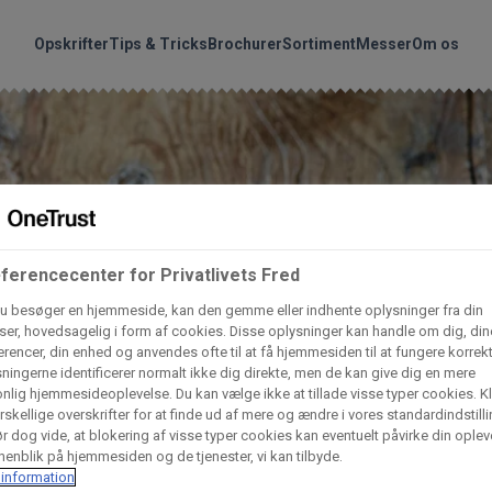
handler vores produkte
Søg
Opskrifter
Tips & Tricks
Brochurer
Sortiment
Messer
Om os
nder hvilke:
Gem dine favoritter!
Arctic Import
BC Catering A/S
Lad ikke en eneste opskrift gå tabt! Opret en profil nu og start di
personlige samling af favoritopskrifter eller produkter.
ferencecenter for Privatlivets Fred
liv medlem af Odense Marcipan's professionelle fællesskab og 
Dagrofa Foodservice
Fullhouse
em adgang til dine gemte opskrifter og produkter - når som hels
u besøger en hjemmeside, kan den gemme eller indhente oplysninger fra din
hvor som helst.
er, hovedsagelig i form af cookies. Disse oplysninger kan handle om dig, din
rencer, din enhed og anvendes ofte til at få hjemmesiden til at fungere korrekt
INCO Cash & Carry
L. C. Lauritzen A/
ningerne identificerer normalt ikke dig direkte, men de kan give dig en mere
Log ind
Opret profil
nlig hjemmesideoplevelse. Du kan vælge ikke at tillade visse typer cookies. Kl
rskellige overskrifter for at finde ud af mere og ændre i vores standardindstilli
r dog vide, at blokering af visse typer cookies kan eventuelt påvirke din oplev
Vaffelexpressen
Vaffelgrossisten
enblik på hjemmesiden og de tjenester, vi kan tilbyde.
information