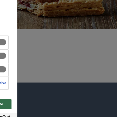
ktive
du
te