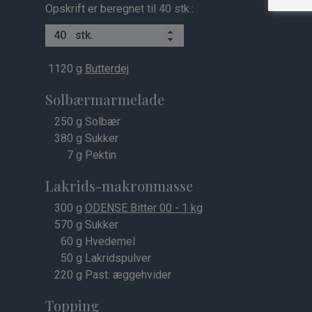
Opskrift er beregnet til 40 stk.:
stk.
1120
g
Butterdej
Solbærmarmelade
250
g Solbær
380
g Sukker
7
g Pektin
Lakrids-makronmasse
300
g
ODENSE Bitter 00 - 1 kg
570
g Sukker
60
g Hvedemel
50
g Lakridspulver
220
g Past. æggehvider
Topping