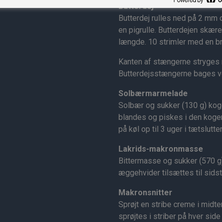
Butterdej
Butterdej rulles ned på 2 mm
en pigrulle. Butterdejen skær
længde. 10 strimler med en b
Kanten af stængerne stryges 
Butterdejsstængerne bages ve
Solbærmarmelade
Solbær og sukker (130 g) koge
blandes og piskes i den kog
på køl op til 3 uger i tætslut
Lakrids-makronmasse
Bittermasse og sukker (570 g
æggehvider tilsættes til sidst
Makronsnitter
Sprøjt en stribe creme i mid
sprøjtes i striber på hver si