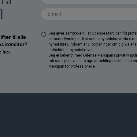
l
Jeg giver samtykke til, at Odense Marcipan for pro
ter til alle
personoplysninger til at sende nyhedsbreve via e-ma
res konditor?
nyhedsbrev, indsamler vi oplysninger om dig via anal
indholdet af nyhedsbrevet.
 her.
Jeg er bekendt med Odense Marcipans
privatlivspoli
mit samtykke ved at bruge afmeldingslinket i den e
Marcipan for professionelle.