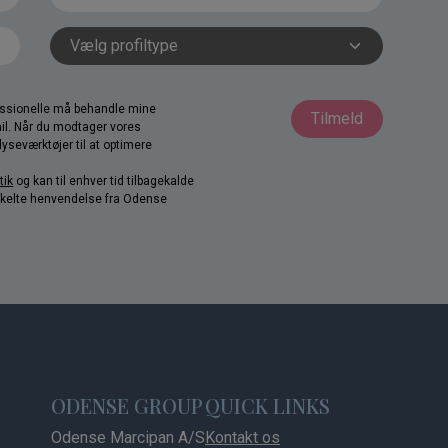
fessionelle må behandle mine
Tilmeld
il. Når du modtager vores
yseværktøjer til at optimere
tik
og kan til enhver tid tilbagekalde
nkelte henvendelse fra Odense
ODENSE GROUP
QUICK LINKS
Odense Marcipan A/S
Kontakt os