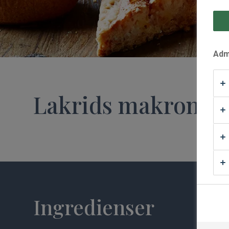
Waffle Supply
Admi
Lakrids makronsni
Ingredienser