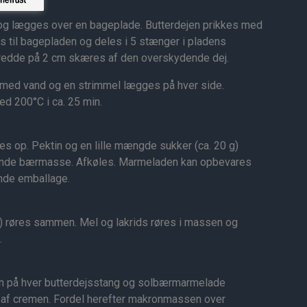
 og lægges over en bageplade. Butterdejen prikkes med
es til bagepladen og deles i 5 stænger i pladens
redde på 2 cm skæres af den overskydende dej.
med vand og en strimmel lægges på hver side.
d 200°C i ca. 25 min.
s op. Pektin og en lille mængde sukker (ca. 20 g)
ende bærmasse. Afkøles. Marmeladen kan opbevares
tende emballage.
) røres sammen. Mel og lakrids røres i massen og
.
ten på hver butterdejsstang og solbærmarmelade
de af cremen. Fordel herefter makronmassen over