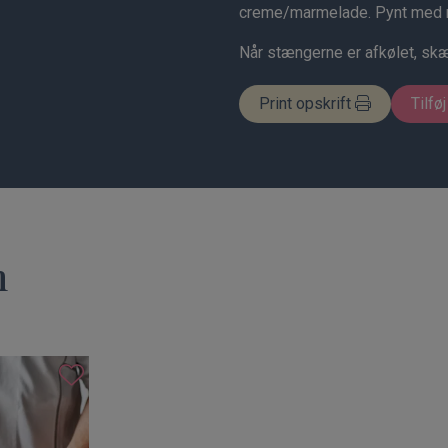
creme/marmelade. Pynt med m
Når stængerne er afkølet, skær
Print opskrift
Tilføj
n